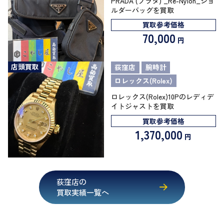
PRADA (プラダ) _Re-Nylon_ショ
ルダーバッグを買取
買取参考価格
70,000
円
店頭買取
荻窪店
腕時計
ロレックス(Rolex)
ロレックス(Rolex)10Pのレディデ
イトジャストを買取
買取参考価格
1,370,000
円
荻窪店の
買取実績一覧へ