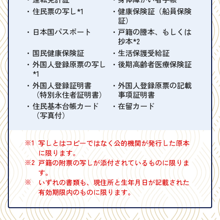
住民票の写し*1
健康保険証（船員保険
証）
日本国パスポート
戸籍の謄本、もしくは
抄本*2
国民健康保険証
生活保護受給証
外国人登録原票の写し
後期高齢者医療保険証
*1
外国人登録証明書
外国人登録原票の記載
（特別永住者証明書）
事項証明書
住民基本台帳カード
在留カード
（写真付）
※1
写しとはコピーではなく公的機関が発行した原本
に限ります。
※2
戸籍の附票の写しが添付されているものに限りま
す。
※
いずれの書類も、現住所と生年月日が記載された
有効期限内のものに限ります。