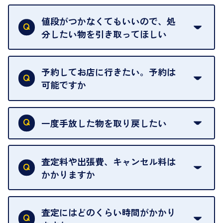
査定額は当日限り有効です。
中古市場が日々変動するため、翌日には査定額が変
値段がつかなくてもいいので、処
わることがございます。
分したい物を引き取ってほしい
再販不可能な物は、場合によってはお断りすること
がございます。ご了承ください。
予約してお店に行きたい。予約は
可能ですか
申し訳ありませんが、現在はご来店の予約は承って
おりません。
一度手放した物を取り戻したい
ご予約がなくてもお待たせすることがないよう体制
当店は質店ではありませんので、買い取ったお品物
を整えておりますので、お好きな時にお越しくださ
は基本的に販売へと回されます。買い戻しはできま
査定料や出張費、キャンセル料は
い。
せんので、ご了承ください。
かかりますか
お急ぎの場合はスタッフに一言お声がけください。
例外として、出張買取の場合は成約後でもクーリン
可能な限り、迅速に対応させていただきます。
一切いただいておりません。査定金額にご納得いた
グオフが可能です。
だけない場合は、その場でお断りいただいても問題
査定にはどのくらい時間がかかり
契約破棄という形で、お品物をお戻しすることがで
ございません。お気軽にご相談ください。