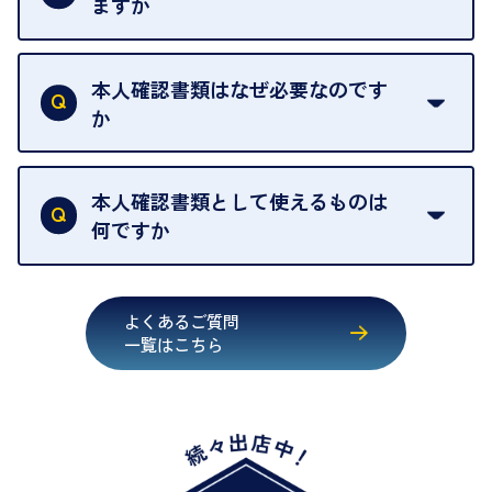
ますか
きます。
売却当日を含む8日間のうちに、お気軽にお申し出
お品物の内容や点数によって異なりますが、店頭買
ください。
取の場合は1点あたり数分程度が目安です。大量の
本人確認書類はなぜ必要なのです
出張買取のお品物は、8日間保管しております。
お品物の場合は、お時間をいただくことがございま
か
す。
買取店は古物営業法により、お客様のご本人確認を
行うことが義務付けられています。安心してお取引
本人確認書類として使えるものは
いただくためにも、ご協力をお願いいたします。
何ですか
・運転免許証
・健康保険証確認書
よくあるご質問
・マイナンバーカード
一覧はこちら
・在留カード
・身体障害手帳
・特別永住者証明書
・旧パスポート