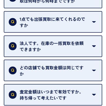
取は何時から何時までですか
ご訪問可能時間は、10時から19時です。
ただし、お品物の種類や量によっては対応させてい
1点でも出張買取に来てくれるので
ただくことがあります。
すか
お気軽にお問合せください。
はい。1点でもお伺いします。
法人です。在庫の一括買取を依頼
できますか
はい。喜んで承ります。出張買取をご利用くださ
い。
どの店舗でも買取金額は同じです
ご指定の場所にお伺いします。
か
はい。全店舗一律です。
ただし、中古市場は日々変動するため、査定した日
査定金額はいつまで有効ですか。
によって査定額が変わることはございます。
持ち帰って考えたいです