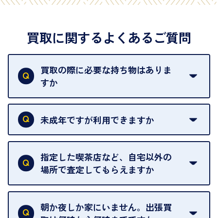
買取に関するよくあるご質問
買取の際に必要な持ち物はありま
すか
本人確認書類をご用意ください。ご利用になれる書
類は
こちら
をご確認ください。
未成年ですが利用できますか
18歳未満の方は、保護者の同意があってもご利用い
ただけません。
指定した喫茶店など、自宅以外の
場所で査定してもらえますか
ご自宅以外での査定はお引き受けできません。ご指
定のお店や、ほかのお客様への迷惑となることが考
朝か夜しか家にいません。出張買
えられるためです。