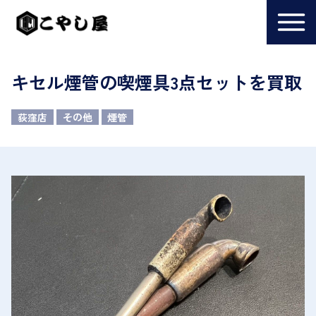
キセル煙管の喫煙具3点セットを買取
荻窪店
その他
煙管