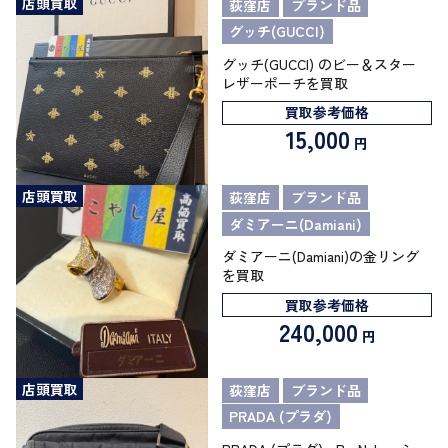
店頭買取
荻窪店
ブランド品
グッチ(GUCCI)
グッチ(GUCCI) のビー＆スター
レザーポーチを買取
買取参考価格
15,000
円
店頭買取
荻窪店
ブランド品
ダミアーニ(Damiani)
ダミアーニ(Damiani)の金リング
を買取
買取参考価格
240,000
円
店頭買取
荻窪店
ブランド品
PRADA (プラダ)