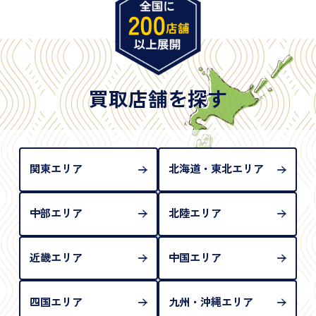
※原則として「公的機関が発行し、氏名、住所、生
年月日が記載されているもの
※日本国政府発行のもの
※2020年2月4日以降に申請された新型パスポートに
は「所持人記入欄（住所記載欄）」が存在しないた
買取店舗を探す
め、単体では古物営業法上の本人確認書類として認
められない（住所確認ができないため）。補助書類
が必要となります
関東エリア
北海道・東北エリア
中部エリア
北陸エリア
近畿エリア
中国エリア
四国エリア
九州・沖縄エリア