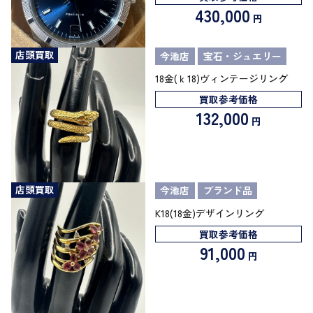
430,000
円
店頭買取
今池店
宝石・ジュエリー
18金(ｋ18)ヴィンテージリング
買取参考価格
132,000
円
店頭買取
今池店
ブランド品
K18(18金)デザインリング
買取参考価格
91,000
円