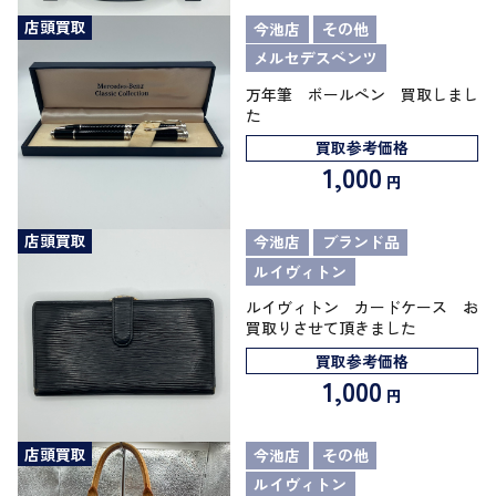
店頭買取
今池店
その他
メルセデスベンツ
万年筆 ボールペン 買取しまし
た
買取参考価格
1,000
円
店頭買取
今池店
ブランド品
ルイヴィトン
ルイヴィトン カードケース お
買取りさせて頂きました
買取参考価格
1,000
円
店頭買取
今池店
その他
ルイヴィトン