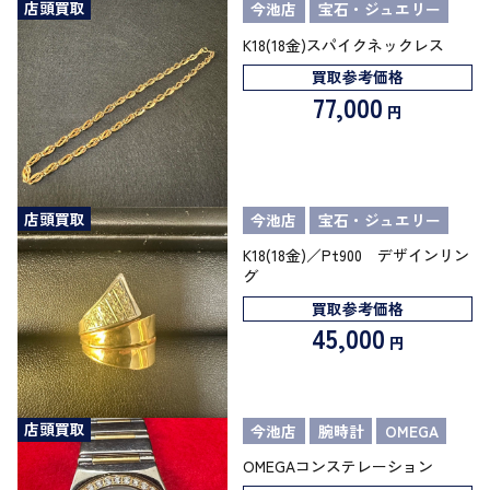
店頭買取
今池店
宝石・ジュエリー
K18(18金)スパイクネックレス
買取参考価格
77,000
円
店頭買取
今池店
宝石・ジュエリー
K18(18金)／Pt900 デザインリン
グ
買取参考価格
45,000
円
店頭買取
今池店
腕時計
OMEGA
OMEGAコンステレーション