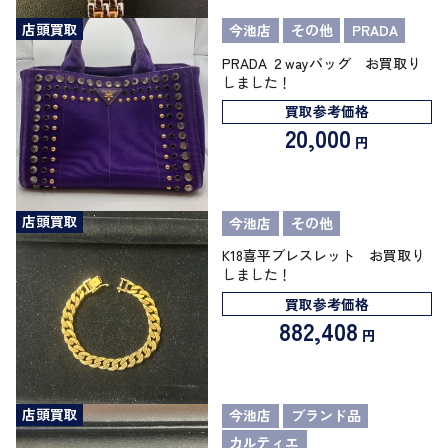
店頭買取
今池店
その他
PRADA
PRADA ２wayバッグ お買取り
しました！
買取参考価格
20,000
円
店頭買取
今池店
その他
K18喜平ブレスレット お買取り
しました！
買取参考価格
882,408
円
店頭買取
今池店
ブランド品
カルティエ