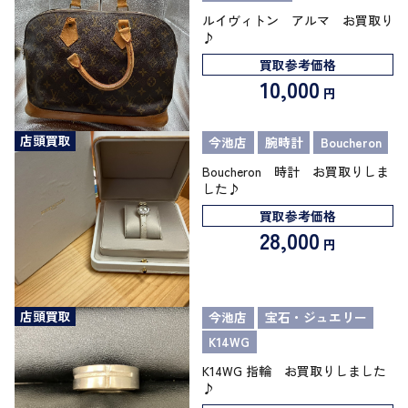
ルイヴィトン アルマ お買取り
♪
買取参考価格
10,000
円
店頭買取
今池店
腕時計
Boucheron
Boucheron 時計 お買取りしま
した♪
買取参考価格
28,000
円
店頭買取
今池店
宝石・ジュエリー
K14WG
K14WG 指輪 お買取りしました
♪