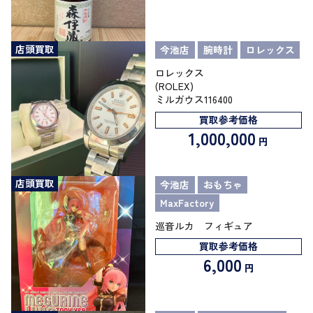
店頭買取
今池店
腕時計
ロレックス
ロレックス
(
ミルガウス116400
買取参考価格
1,000,000
円
店頭買取
今池店
おもちゃ
MaxFactory
巡音ルカ フィギュア
買取参考価格
6,000
円