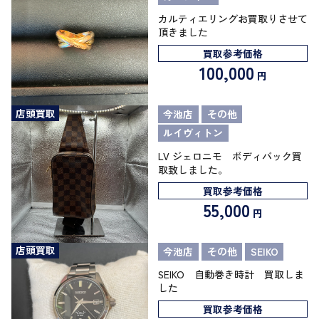
カルティエリングお買取りさせて
頂きました
買取参考価格
100,000
円
店頭買取
今池店
その他
ルイヴィトン
LV ジェロニモ ボディバック買
取致しました。
買取参考価格
55,000
円
店頭買取
今池店
その他
SEIKO
SEIKO 自動巻き時計 買取しま
した
買取参考価格