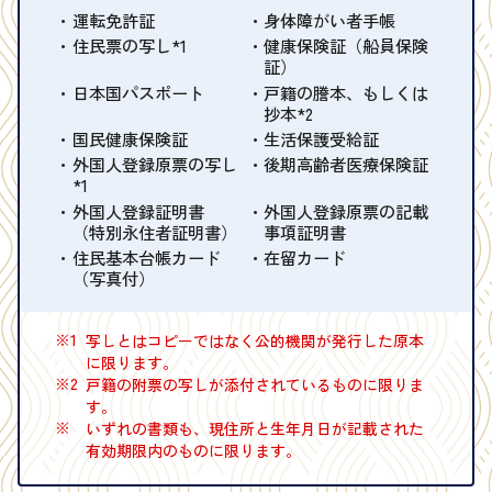
運転免許証
身体障がい者手帳
住民票の写し*1
健康保険証（船員保険
証）
日本国パスポート
戸籍の謄本、もしくは
抄本*2
国民健康保険証
生活保護受給証
外国人登録原票の写し
後期高齢者医療保険証
*1
外国人登録証明書
外国人登録原票の記載
（特別永住者証明書）
事項証明書
住民基本台帳カード
在留カード
（写真付）
※1
写しとはコピーではなく公的機関が発行した原本
に限ります。
※2
戸籍の附票の写しが添付されているものに限りま
す。
※
いずれの書類も、現住所と生年月日が記載された
有効期限内のものに限ります。