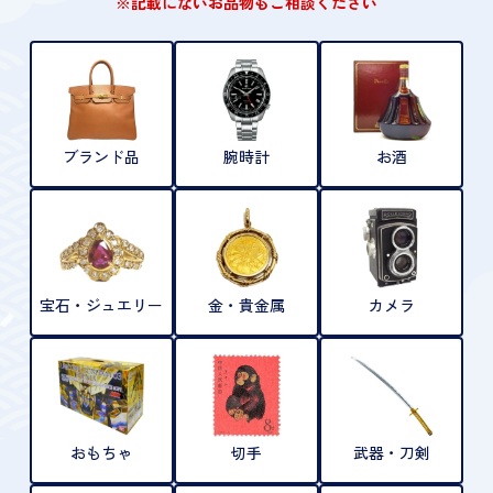
※記載にないお品物もご相談ください
ブランド品
腕時計
お酒
宝石・ジュエリー
金・貴金属
カメラ
おもちゃ
切手
武器・刀剣