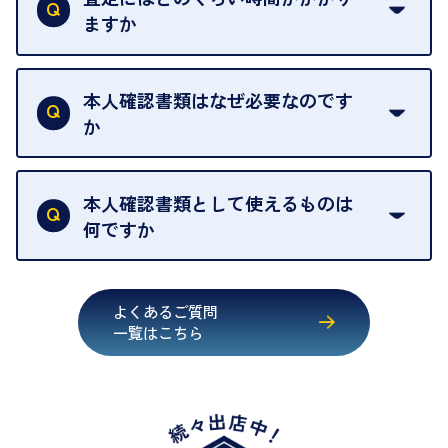
ございません。お気軽にご相談ください。
ますか
きます。
売却当日を含む8日間のうちに、お気軽にお申し出
お品物の内容や点数によって異なりますが、店頭買
ください。
取の場合は1点あたり数分程度が目安です。大量の
本人確認書類はなぜ必要なのです
出張買取のお品物は、8日間保管しております。
お品物の場合は、お時間をいただくことがございま
か
す。
買取店は古物営業法により、お客様のご本人確認を
行うことが義務付けられています。安心してお取引
本人確認書類として使えるものは
いただくためにも、ご協力をお願いいたします。
何ですか
・運転免許証
・健康保険証確認書
よくあるご質問
・マイナンバーカード
一覧はこちら
・在留カード
・身体障害手帳
・特別永住者証明書
・旧パスポート