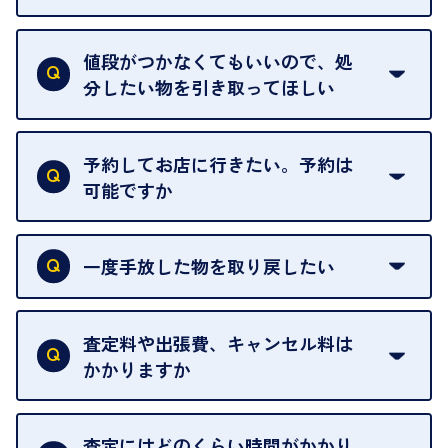
査定額は当日限り有効です。
中古市場が日々変動するため、翌日には査定額が変
値段がつかなくてもいいので、処
わることがございます。
分したい物を引き取ってほしい
再販不可能な物は、場合によってはお断りすること
がございます。ご了承ください。
予約してお店に行きたい。予約は
可能ですか
申し訳ありませんが、現在はご来店の予約は承って
おりません。
一度手放した物を取り戻したい
ご予約がなくてもお待たせすることがないよう体制
当店は質店ではありませんので、買い取ったお品物
を整えておりますので、お好きな時にお越しくださ
は基本的に販売へと回されます。買い戻しはできま
査定料や出張費、キャンセル料は
い。
せんので、ご了承ください。
かかりますか
お急ぎの場合はスタッフに一言お声がけください。
例外として、出張買取の場合は成約後でもクーリン
可能な限り、迅速に対応させていただきます。
一切いただいておりません。査定金額にご納得いた
グオフが可能です。
だけない場合は、その場でお断りいただいても問題
査定にはどのくらい時間がかかり
契約破棄という形で、お品物をお戻しすることがで