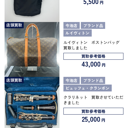
5,500
円
店頭買取
今池店
ブランド品
ルイヴィトン
ルイヴィトン ボストンバッグ
買取しました
買取参考価格
43,000
円
店頭買取
今池店
ブランド品
ビュッフェ・クランポン
クラリネット 買取させていただ
きました
買取参考価格
25,000
円