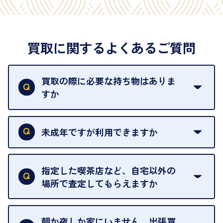
買取に関するよくあるご質問
買取の際に必要な持ち物はありま
すか
本人確認書類をご用意ください。ご利用になれる書
類は
こちら
をご確認ください。
未成年ですが利用できますか
18歳未満の方は、保護者の同意があってもご利用い
ただけません。
指定した喫茶店など、自宅以外の
場所で査定してもらえますか
ご自宅以外での査定はお引き受けできません。ご指
定のお店や、ほかのお客様への迷惑となることが考
朝か夜しか家にいません。出張買