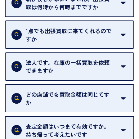
えられるためです。
取は何時から何時までですか
ご訪問可能時間は、10時から19時です。
ただし、お品物の種類や量によっては対応させてい
1点でも出張買取に来てくれるので
ただくことがあります。
すか
お気軽にお問合せください。
はい。1点でもお伺いします。
法人です。在庫の一括買取を依頼
できますか
はい。喜んで承ります。出張買取をご利用くださ
い。
どの店舗でも買取金額は同じです
ご指定の場所にお伺いします。
か
はい。全店舗一律です。
ただし、中古市場は日々変動するため、査定した日
査定金額はいつまで有効ですか。
によって査定額が変わることはございます。
持ち帰って考えたいです