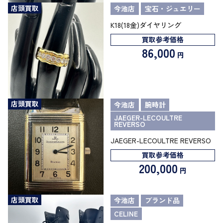
店頭買取
今池店
宝石・ジュエリー
K18(18金)ダイヤリング
買取参考価格
86,000
円
店頭買取
今池店
腕時計
JAEGER-LECOULTRE
REVERSO
JAEGER-LECOULTRE REVERSO
買取参考価格
200,000
円
店頭買取
今池店
ブランド品
CELINE