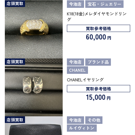
店頭買取
今池店
宝石・ジュエリー
K18(18金)メレダイヤモンドリン
グ
買取参考価格
60,000
円
店頭買取
今池店
ブランド品
CHANEL
CHANELイヤリング
買取参考価格
15,000
円
店頭買取
今池店
その他
ルイヴィトン