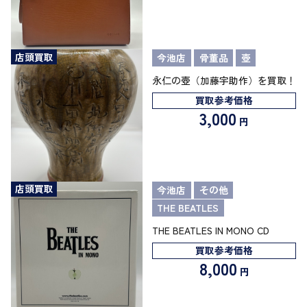
店頭買取
今池店
骨董品
壺
永仁の壺（加藤宇助作）を買取！
買取参考価格
3,000
円
店頭買取
今池店
その他
THE BEATLES
THE BEATLES IN MONO CD
買取参考価格
8,000
円