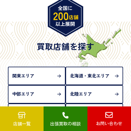
※原則として「公的機関が発行し、氏名、住所、生
年月日が記載されているもの
※日本国政府発行のもの
※2020年2月4日以降に申請された新型パスポートに
は「所持人記入欄（住所記載欄）」が存在しないた
買取店舗を探す
め、単体では古物営業法上の本人確認書類として認
められない（住所確認ができないため）。補助書類
が必要となります
関東エリア
北海道・東北エリア
中部エリア
北陸エリア
近畿エリア
中国エリア
お問い合わせ
店舗一覧
出張買取の相談
四国エリア
九州・沖縄エリア