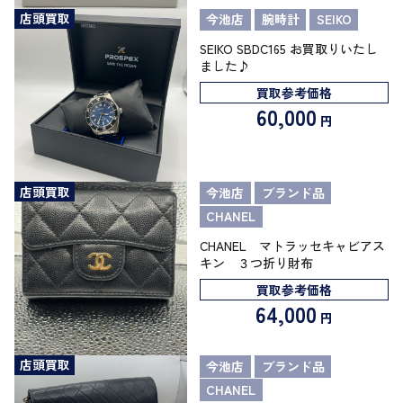
店頭買取
今池店
腕時計
SEIKO
SEIKO SBDC165 お買取りいたし
ました♪
買取参考価格
60,000
円
店頭買取
今池店
ブランド品
CHANEL
CHANEL マトラッセキャビアス
キン ３つ折り財布
買取参考価格
64,000
円
店頭買取
今池店
ブランド品
CHANEL