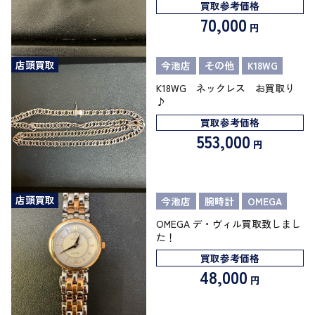
買取参考価格
70,000
円
店頭買取
今池店
その他
K18WG
K18WG ネックレス お買取り
♪
買取参考価格
553,000
円
店頭買取
今池店
腕時計
OMEGA
OMEGA デ・ヴィル買取致しまし
た！
買取参考価格
48,000
円