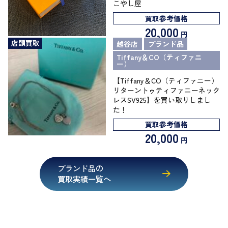
こやし屋
買取参考価格
20,000
円
店頭買取
越谷店
ブランド品
Tiffany＆CO（ティファニ
ー）
【Tiffany＆CO（ティファニー）
リターントゥティファニーネック
レスSV925】を買い取りしまし
た！
買取参考価格
20,000
円
ブランド品の
買取実績一覧へ