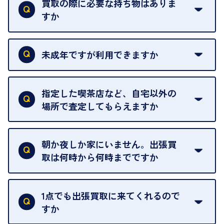
買取の際に必要な持ち物はありま
すか
本人確認書類をご用意ください。ご利用になれる書
類は
こちら
をご確認ください。
未成年ですが利用できますか
18歳未満の方は、保護者の同意があってもご利用い
ただけません。
指定した喫茶店など、自宅以外の
場所で査定してもらえますか
ご自宅以外での査定はお引き受けできません。ご指
定のお店や、ほかのお客様への迷惑となることが考
朝か夜しか家にいません。出張買
えられるためです。
取は何時から何時までですか
ご訪問可能時間は、10時から19時です。
ただし、お品物の種類や量によっては対応させてい
1点でも出張買取に来てくれるので
ただくことがあります。
すか
お気軽にお問合せください。