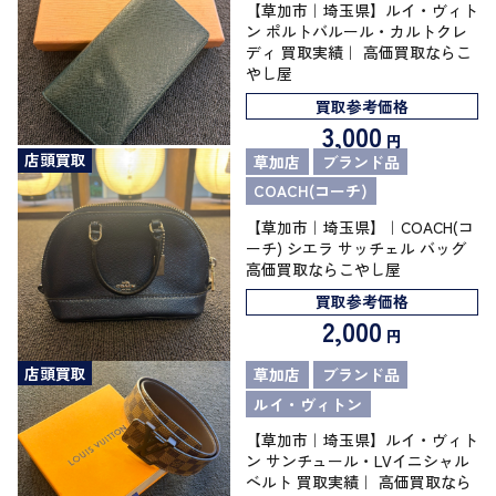
【草加市｜埼玉県】ルイ・ヴィト
ン ポルトバルール・カルトクレ
ディ 買取実績｜ 高価買取ならこ
やし屋
買取参考価格
3,000
円
店頭買取
草加店
ブランド品
COACH(コーチ)
【草加市｜埼玉県】｜COACH(コ
ーチ) シエラ サッチェル バッグ
高価買取ならこやし屋
買取参考価格
2,000
円
店頭買取
草加店
ブランド品
ルイ・ヴィトン
【草加市｜埼玉県】ルイ・ヴィト
ン サンチュール・LVイニシャル
ベルト 買取実績｜ 高価買取なら