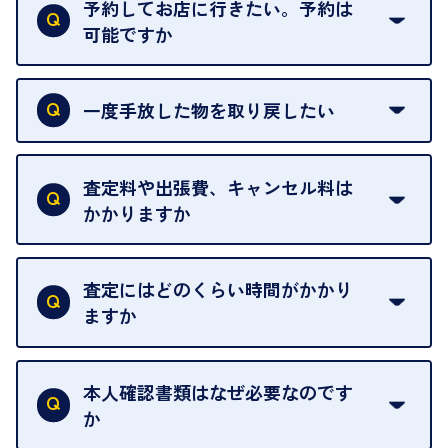
がございます。ご了承ください。
予約してお店に行きたい。予約は
可能ですか
申し訳ありませんが、現在はご来店の予約は承って
おりません。
一度手放した物を取り戻したい
ご予約がなくてもお待たせすることがないよう体制
当店は質店ではありませんので、買い取ったお品物
を整えておりますので、お好きな時にお越しくださ
は基本的に販売へと回されます。買い戻しはできま
査定料や出張費、キャンセル料は
い。
せんので、ご了承ください。
かかりますか
お急ぎの場合はスタッフに一言お声がけください。
例外として、出張買取の場合は成約後でもクーリン
可能な限り、迅速に対応させていただきます。
一切いただいておりません。査定金額にご納得いた
グオフが可能です。
だけない場合は、その場でお断りいただいても問題
査定にはどのくらい時間がかかり
契約破棄という形で、お品物をお戻しすることがで
ございません。お気軽にご相談ください。
ますか
きます。
売却当日を含む8日間のうちに、お気軽にお申し出
お品物の内容や点数によって異なりますが、店頭買
ください。
取の場合は1点あたり数分程度が目安です。大量の
本人確認書類はなぜ必要なのです
出張買取のお品物は、8日間保管しております。
お品物の場合は、お時間をいただくことがございま
か
す。