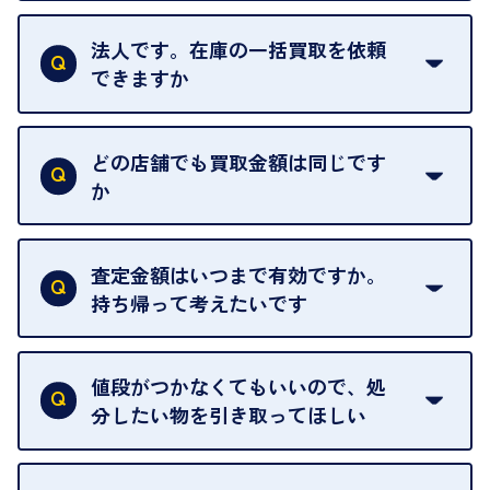
はい。1点でもお伺いします。
法人です。在庫の一括買取を依頼
できますか
はい。喜んで承ります。出張買取をご利用くださ
い。
どの店舗でも買取金額は同じです
ご指定の場所にお伺いします。
か
はい。全店舗一律です。
ただし、中古市場は日々変動するため、査定した日
査定金額はいつまで有効ですか。
によって査定額が変わることはございます。
持ち帰って考えたいです
査定額は当日限り有効です。
中古市場が日々変動するため、翌日には査定額が変
値段がつかなくてもいいので、処
わることがございます。
分したい物を引き取ってほしい
再販不可能な物は、場合によってはお断りすること