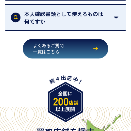
買取店は古物営業法により、お客様のご本人確認を
行うことが義務付けられています。安心してお取引
本人確認書類として使えるものは
いただくためにも、ご協力をお願いいたします。
何ですか
・運転免許証
・健康保険証確認書
よくあるご質問
・マイナンバーカード
一覧はこちら
・在留カード
・身体障害手帳
・特別永住者証明書
・旧パスポート
※原則として「公的機関が発行し、氏名、住所、生
年月日が記載されているもの
※日本国政府発行のもの
※2020年2月4日以降に申請された新型パスポートに
は「所持人記入欄（住所記載欄）」が存在しないた