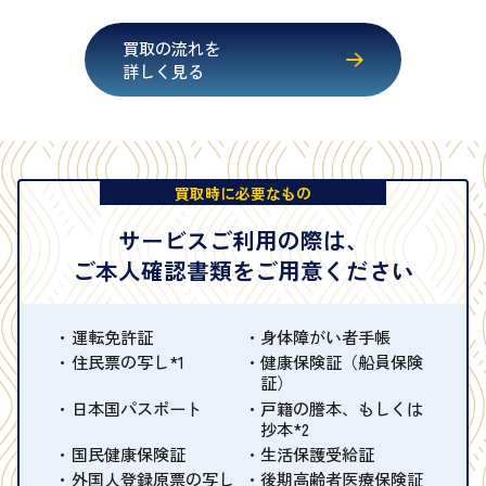
買取の流れを
詳しく見る
買取時に必要なもの
サービスご利用の際は、
ご本人確認書類をご用意ください
運転免許証
身体障がい者手帳
住民票の写し*1
健康保険証（船員保険
証）
日本国パスポート
戸籍の謄本、もしくは
抄本*2
国民健康保険証
生活保護受給証
外国人登録原票の写し
後期高齢者医療保険証