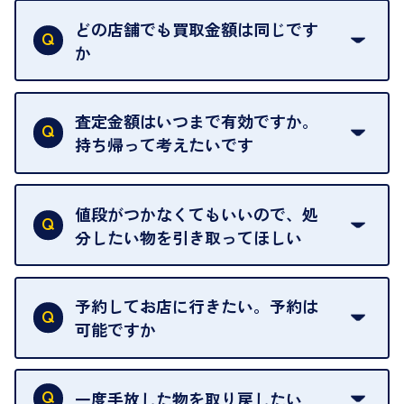
い。
どの店舗でも買取金額は同じです
ご指定の場所にお伺いします。
か
はい。全店舗一律です。
ただし、中古市場は日々変動するため、査定した日
査定金額はいつまで有効ですか。
によって査定額が変わることはございます。
持ち帰って考えたいです
査定額は当日限り有効です。
中古市場が日々変動するため、翌日には査定額が変
値段がつかなくてもいいので、処
わることがございます。
分したい物を引き取ってほしい
再販不可能な物は、場合によってはお断りすること
がございます。ご了承ください。
予約してお店に行きたい。予約は
可能ですか
申し訳ありませんが、現在はご来店の予約は承って
おりません。
一度手放した物を取り戻したい