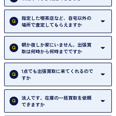
18歳未満の方は、保護者の同意があってもご利用い
ただけません。
指定した喫茶店など、自宅以外の
場所で査定してもらえますか
ご自宅以外での査定はお引き受けできません。ご指
定のお店や、ほかのお客様への迷惑となることが考
朝か夜しか家にいません。出張買
えられるためです。
取は何時から何時までですか
ご訪問可能時間は、10時から19時です。
ただし、お品物の種類や量によっては対応させてい
1点でも出張買取に来てくれるので
ただくことがあります。
すか
お気軽にお問合せください。
はい。1点でもお伺いします。
法人です。在庫の一括買取を依頼
できますか
はい。喜んで承ります。出張買取をご利用くださ