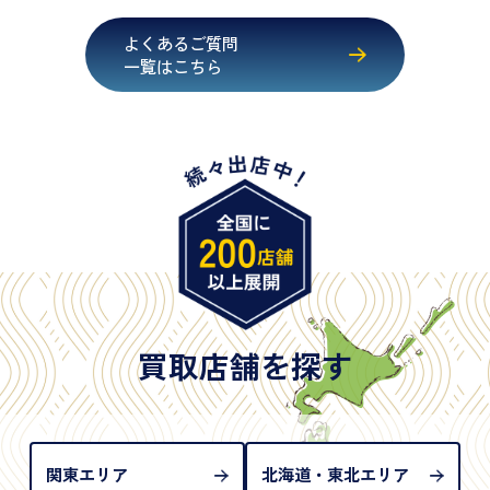
・健康保険証確認書
よくあるご質問
・マイナンバーカード
一覧はこちら
・在留カード
・身体障害手帳
・特別永住者証明書
・旧パスポート
※原則として「公的機関が発行し、氏名、住所、生
年月日が記載されているもの
※日本国政府発行のもの
※2020年2月4日以降に申請された新型パスポートに
は「所持人記入欄（住所記載欄）」が存在しないた
買取店舗を探す
め、単体では古物営業法上の本人確認書類として認
められない（住所確認ができないため）。補助書類
が必要となります
関東エリア
北海道・東北エリア