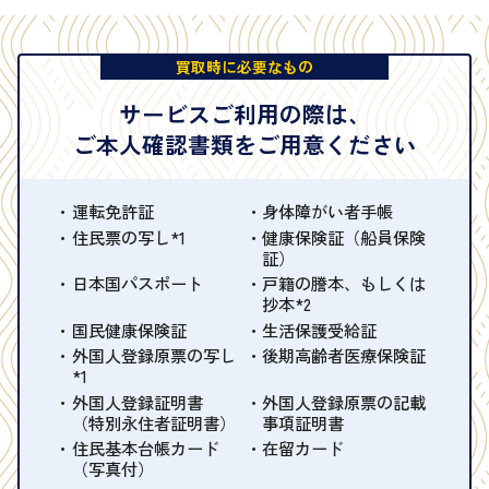
買取時に必要なもの
サービスご利用の際は、
ご本人確認書類をご用意ください
運転免許証
身体障がい者手帳
住民票の写し*1
健康保険証（船員保険
証）
日本国パスポート
戸籍の謄本、もしくは
抄本*2
国民健康保険証
生活保護受給証
外国人登録原票の写し
後期高齢者医療保険証
*1
外国人登録証明書
外国人登録原票の記載
（特別永住者証明書）
事項証明書
住民基本台帳カード
在留カード
（写真付）