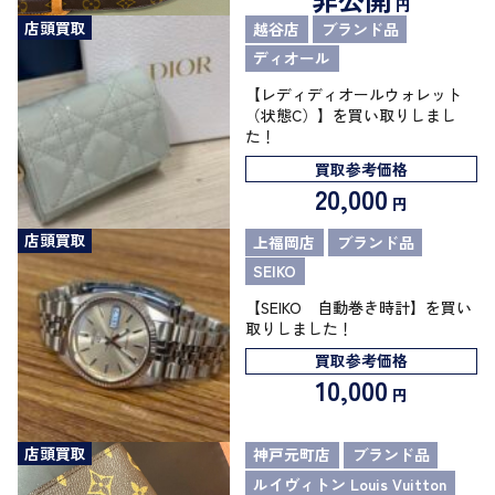
円
店頭買取
越谷店
ブランド品
ディオール
【レディディオールウォレット
（状態C）】を買い取りしまし
た！
買取参考価格
20,000
円
店頭買取
上福岡店
ブランド品
SEIKO
【SEIKO 自動巻き時計】を買い
取りしました！
買取参考価格
10,000
円
店頭買取
神戸元町店
ブランド品
ルイヴィトン Louis Vuitton