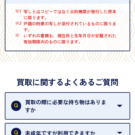
※1
写しとはコピーではなく公的機関が発行した原本
に限ります。
※2
戸籍の附票の写しが添付されているものに限りま
す。
※
いずれの書類も、現住所と生年月日が記載された
有効期限内のものに限ります。
買取に関するよくあるご質問
買取の際に必要な持ち物はありま
すか
本人確認書類をご用意ください。ご利用になれる書
類は
こちら
をご確認ください。
未成年ですが利用できますか