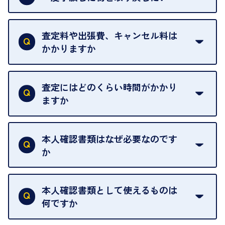
ご予約がなくてもお待たせすることがないよう体制
当店は質店ではありませんので、買い取ったお品物
を整えておりますので、お好きな時にお越しくださ
は基本的に販売へと回されます。買い戻しはできま
査定料や出張費、キャンセル料は
い。
せんので、ご了承ください。
かかりますか
お急ぎの場合はスタッフに一言お声がけください。
例外として、出張買取の場合は成約後でもクーリン
可能な限り、迅速に対応させていただきます。
一切いただいておりません。査定金額にご納得いた
グオフが可能です。
だけない場合は、その場でお断りいただいても問題
査定にはどのくらい時間がかかり
契約破棄という形で、お品物をお戻しすることがで
ございません。お気軽にご相談ください。
ますか
きます。
売却当日を含む8日間のうちに、お気軽にお申し出
お品物の内容や点数によって異なりますが、店頭買
ください。
取の場合は1点あたり数分程度が目安です。大量の
本人確認書類はなぜ必要なのです
出張買取のお品物は、8日間保管しております。
お品物の場合は、お時間をいただくことがございま
か
す。
買取店は古物営業法により、お客様のご本人確認を
行うことが義務付けられています。安心してお取引
本人確認書類として使えるものは
いただくためにも、ご協力をお願いいたします。
何ですか
・運転免許証