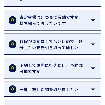
はい。全店舗一律です。
ただし、中古市場は日々変動するため、査定した日
査定金額はいつまで有効ですか。
によって査定額が変わることはございます。
持ち帰って考えたいです
査定額は当日限り有効です。
中古市場が日々変動するため、翌日には査定額が変
値段がつかなくてもいいので、処
わることがございます。
分したい物を引き取ってほしい
再販不可能な物は、場合によってはお断りすること
がございます。ご了承ください。
予約してお店に行きたい。予約は
可能ですか
申し訳ありませんが、現在はご来店の予約は承って
おりません。
一度手放した物を取り戻したい
ご予約がなくてもお待たせすることがないよう体制
当店は質店ではありませんので、買い取ったお品物
を整えておりますので、お好きな時にお越しくださ