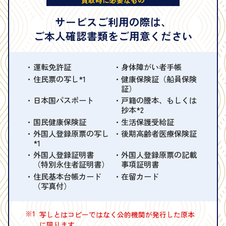
買取時に必要なもの
サービスご利用の際は、
ご本人確認書類をご用意ください
運転免許証
身体障がい者手帳
住民票の写し*1
健康保険証（船員保険
証）
日本国パスポート
戸籍の謄本、もしくは
抄本*2
国民健康保険証
生活保護受給証
外国人登録原票の写し
後期高齢者医療保険証
*1
外国人登録証明書
外国人登録原票の記載
（特別永住者証明書）
事項証明書
住民基本台帳カード
在留カード
（写真付）
※1
写しとはコピーではなく公的機関が発行した原本
に限ります。