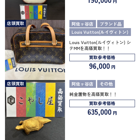
円
店頭買取
阿佐ヶ谷店
ブランド品
Louis Vuitton(ルイヴィトン)
Louis Vuitton(ルイヴィトン) シ
テMMを高価買取！！
買取参考価格
96,000
円
店頭買取
阿佐ヶ谷店
その他
純金置物を高価買取！！
買取参考価格
635,000
円