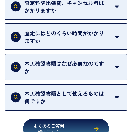
は基本的に販売へと回されます。買い戻しはできま
査定料や出張費、キャンセル料は
い。
せんので、ご了承ください。
かかりますか
お急ぎの場合はスタッフに一言お声がけください。
例外として、出張買取の場合は成約後でもクーリン
可能な限り、迅速に対応させていただきます。
一切いただいておりません。査定金額にご納得いた
グオフが可能です。
だけない場合は、その場でお断りいただいても問題
査定にはどのくらい時間がかかり
契約破棄という形で、お品物をお戻しすることがで
ございません。お気軽にご相談ください。
ますか
きます。
売却当日を含む8日間のうちに、お気軽にお申し出
お品物の内容や点数によって異なりますが、店頭買
ください。
取の場合は1点あたり数分程度が目安です。大量の
本人確認書類はなぜ必要なのです
出張買取のお品物は、8日間保管しております。
お品物の場合は、お時間をいただくことがございま
か
す。
買取店は古物営業法により、お客様のご本人確認を
行うことが義務付けられています。安心してお取引
本人確認書類として使えるものは
いただくためにも、ご協力をお願いいたします。
何ですか
・運転免許証
・健康保険証確認書
よくあるご質問
・マイナンバーカード
一覧はこちら