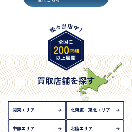
・在留カード
・身体障害手帳
・特別永住者証明書
・旧パスポート
※原則として「公的機関が発行し、氏名、住所、生
年月日が記載されているもの
※日本国政府発行のもの
※2020年2月4日以降に申請された新型パスポートに
は「所持人記入欄（住所記載欄）」が存在しないた
買取店舗を探す
め、単体では古物営業法上の本人確認書類として認
められない（住所確認ができないため）。補助書類
が必要となります
関東エリア
北海道・東北エリア
中部エリア
北陸エリア