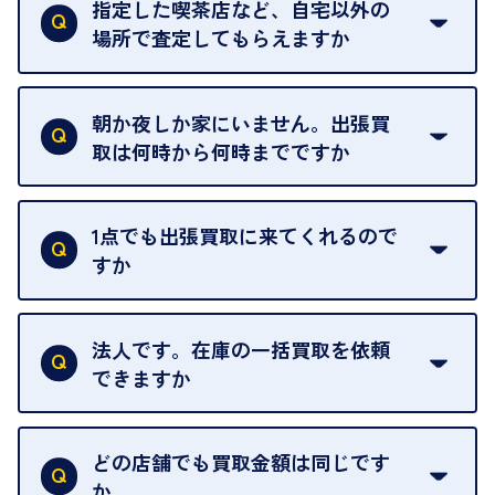
ただけません。
指定した喫茶店など、自宅以外の
場所で査定してもらえますか
ご自宅以外での査定はお引き受けできません。ご指
定のお店や、ほかのお客様への迷惑となることが考
朝か夜しか家にいません。出張買
えられるためです。
取は何時から何時までですか
ご訪問可能時間は、10時から19時です。
ただし、お品物の種類や量によっては対応させてい
1点でも出張買取に来てくれるので
ただくことがあります。
すか
お気軽にお問合せください。
はい。1点でもお伺いします。
法人です。在庫の一括買取を依頼
できますか
はい。喜んで承ります。出張買取をご利用くださ
い。
どの店舗でも買取金額は同じです
ご指定の場所にお伺いします。
か