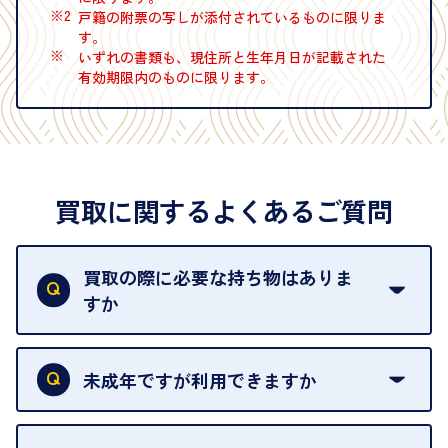
※2
戸籍の附票の写しが添付されているものに限りま
す。
※
いずれの書類も、現住所と生年月日が記載された
有効期限内のものに限ります。
買取に関するよくあるご質問
買取の際に必要な持ち物はありま
すか
本人確認書類をご用意ください。ご利用になれる書
類は
こちら
をご確認ください。
未成年ですが利用できますか
18歳未満の方は、保護者の同意があってもご利用い