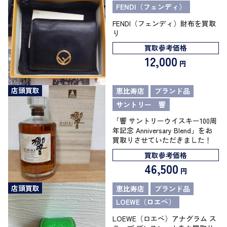
FENDI（フェンディ）
FENDI（フェンディ）財布を買取
り
買取参考価格
12,000
円
店頭買取
恵比寿店
ブランド品
サントリー 響
「響 サントリーウイスキー100周
年記念 Anniversary Blend」をお
買取りさせていただきました！
買取参考価格
46,500
円
店頭買取
恵比寿店
ブランド品
LOEWE（ロエベ）
LOEWE（ロエベ）アナグラム ス