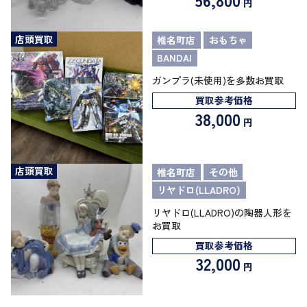
円
店頭買取
椎名町店
おもちゃ
BANDAI
ガンプラ(未使用)を多数お買取
買取参考価格
38,000
円
店頭買取
椎名町店
その他
リヤドロ(LLADRO)
リヤドロ(LLADRO)の陶器人形を
お買取
買取参考価格
32,000
円