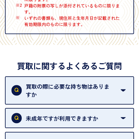
※2
戸籍の附票の写しが添付されているものに限りま
す。
※
いずれの書類も、現住所と生年月日が記載された
有効期限内のものに限ります。
買取に関するよくあるご質問
買取の際に必要な持ち物はありま
すか
本人確認書類をご用意ください。ご利用になれる書
類は
こちら
をご確認ください。
未成年ですが利用できますか
18歳未満の方は、保護者の同意があってもご利用い