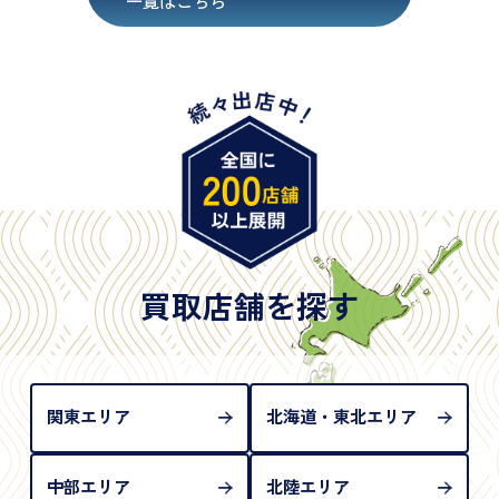
・在留カード
・身体障害手帳
・特別永住者証明書
・旧パスポート
※原則として「公的機関が発行し、氏名、住所、生
年月日が記載されているもの
※日本国政府発行のもの
※2020年2月4日以降に申請された新型パスポートに
は「所持人記入欄（住所記載欄）」が存在しないた
買取店舗を探す
め、単体では古物営業法上の本人確認書類として認
められない（住所確認ができないため）。補助書類
が必要となります
関東エリア
北海道・東北エリア
中部エリア
北陸エリア