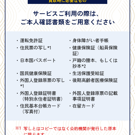
買取時に必要なもの
サービスご利用の際は、
ご本人確認書類をご用意ください
運転免許証
身体障がい者手帳
住民票の写し*1
健康保険証（船員保険
証）
日本国パスポート
戸籍の謄本、もしくは
抄本*2
国民健康保険証
生活保護受給証
外国人登録原票の写し
後期高齢者医療保険証
*1
外国人登録証明書
外国人登録原票の記載
（特別永住者証明書）
事項証明書
住民基本台帳カード
在留カード
（写真付）
※1
写しとはコピーではなく公的機関が発行した原本
に限ります。