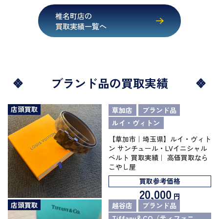
椎名町店の
買取実績一覧へ
ブランド品の買取実績
店頭買取
草加店
ブランド品
ルイ・ヴィトン
【草加市｜埼玉県】ルイ・ヴィト
ン サンチュール・LVイニシャル
ベルト 買取実績｜ 高価買取なら
こやし屋
買取参考価格
20,000
円
店頭買取
越谷店
ブランド品
Tiffany＆CO（ティファニ