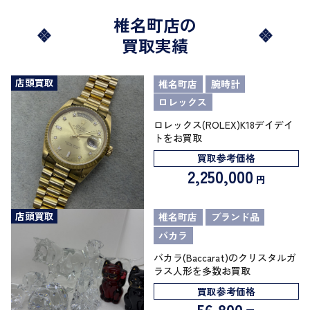
椎名町店の
買取実績
店頭買取
椎名町店
腕時計
ロレックス
ロレックス(ROLEX)K18デイデイ
トをお買取
買取参考価格
2,250,000
円
店頭買取
椎名町店
ブランド品
バカラ
バカラ(Baccarat)のクリスタルガ
ラス人形を多数お買取
買取参考価格
56,800