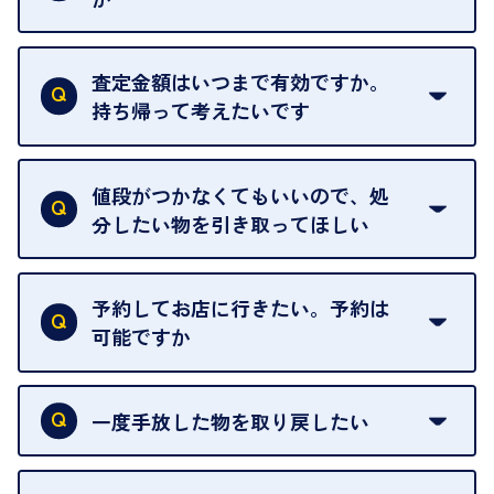
はい。全店舗一律です。
ただし、中古市場は日々変動するため、査定した日
査定金額はいつまで有効ですか。
によって査定額が変わることはございます。
持ち帰って考えたいです
査定額は当日限り有効です。
中古市場が日々変動するため、翌日には査定額が変
値段がつかなくてもいいので、処
わることがございます。
分したい物を引き取ってほしい
再販不可能な物は、場合によってはお断りすること
がございます。ご了承ください。
予約してお店に行きたい。予約は
可能ですか
申し訳ありませんが、現在はご来店の予約は承って
おりません。
一度手放した物を取り戻したい
ご予約がなくてもお待たせすることがないよう体制
当店は質店ではありませんので、買い取ったお品物
を整えておりますので、お好きな時にお越しくださ