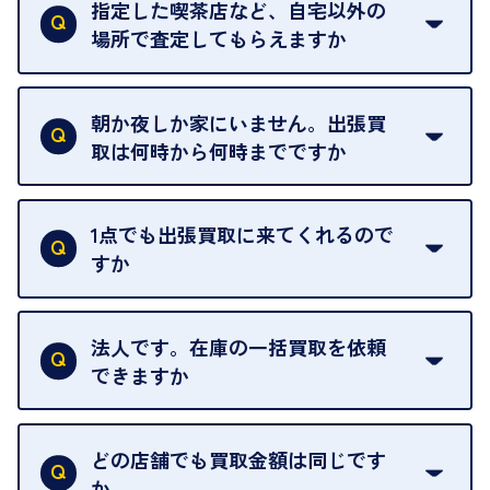
ただけません。
指定した喫茶店など、自宅以外の
場所で査定してもらえますか
ご自宅以外での査定はお引き受けできません。ご指
定のお店や、ほかのお客様への迷惑となることが考
朝か夜しか家にいません。出張買
えられるためです。
取は何時から何時までですか
ご訪問可能時間は、10時から19時です。
ただし、お品物の種類や量によっては対応させてい
1点でも出張買取に来てくれるので
ただくことがあります。
すか
お気軽にお問合せください。
はい。1点でもお伺いします。
法人です。在庫の一括買取を依頼
できますか
はい。喜んで承ります。出張買取をご利用くださ
い。
どの店舗でも買取金額は同じです
ご指定の場所にお伺いします。
か