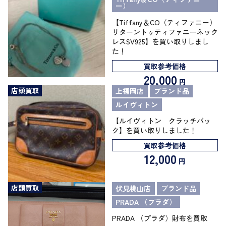
ー）
【Tiffany＆CO（ティファニー）
リターントゥティファニーネック
レスSV925】を買い取りしまし
た！
買取参考価格
20,000
円
店頭買取
上福岡店
ブランド品
ルイヴィトン
【ルイヴィトン クラッチバッ
ク】を買い取りしました！
買取参考価格
12,000
円
店頭買取
伏見桃山店
ブランド品
PRADA （プラダ）
PRADA （プラダ）財布を買取