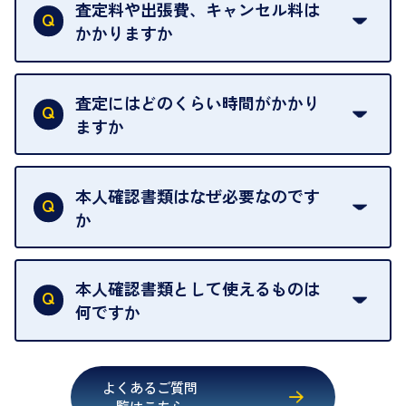
は基本的に販売へと回されます。買い戻しはできま
査定料や出張費、キャンセル料は
い。
せんので、ご了承ください。
かかりますか
お急ぎの場合はスタッフに一言お声がけください。
例外として、出張買取の場合は成約後でもクーリン
可能な限り、迅速に対応させていただきます。
一切いただいておりません。査定金額にご納得いた
グオフが可能です。
だけない場合は、その場でお断りいただいても問題
査定にはどのくらい時間がかかり
契約破棄という形で、お品物をお戻しすることがで
ございません。お気軽にご相談ください。
ますか
きます。
売却当日を含む8日間のうちに、お気軽にお申し出
お品物の内容や点数によって異なりますが、店頭買
ください。
取の場合は1点あたり数分程度が目安です。大量の
本人確認書類はなぜ必要なのです
出張買取のお品物は、8日間保管しております。
お品物の場合は、お時間をいただくことがございま
か
す。
買取店は古物営業法により、お客様のご本人確認を
行うことが義務付けられています。安心してお取引
本人確認書類として使えるものは
いただくためにも、ご協力をお願いいたします。
何ですか
・運転免許証
・健康保険証確認書
よくあるご質問
・マイナンバーカード
一覧はこちら