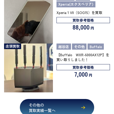
Xperia(エクスペリア)
Xperia 1 VII（SOG15）を買取
買取参考価格
88,000
円
店頭買取
越谷店
その他
Buffalo
【Buffalo WXR-6000AX12P】を
買い取りしました！
買取参考価格
7,000
円
その他の
買取実績一覧へ