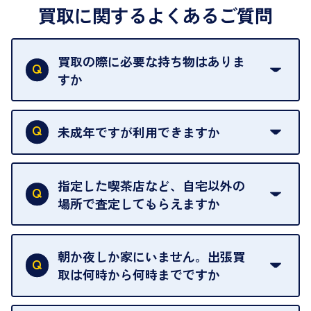
買取に関するよくあるご質問
買取の際に必要な持ち物はありま
すか
本人確認書類をご用意ください。ご利用になれる書
類は
こちら
をご確認ください。
未成年ですが利用できますか
18歳未満の方は、保護者の同意があってもご利用い
ただけません。
指定した喫茶店など、自宅以外の
場所で査定してもらえますか
ご自宅以外での査定はお引き受けできません。ご指
定のお店や、ほかのお客様への迷惑となることが考
朝か夜しか家にいません。出張買
えられるためです。
取は何時から何時までですか
ご訪問可能時間は、10時から19時です。