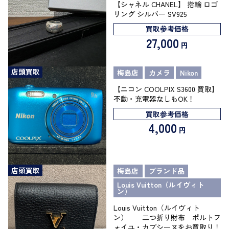
【シャネル CHANEL】 指輪 ロゴ
リング シルバー SV925
買取参考価格
27,000
円
店頭買取
梅島店
カメラ
Nikon
【ニコン COOLPIX S3600 買取】
不動・充電器なしもOK！
買取参考価格
4,000
円
店頭買取
梅島店
ブランド品
Louis Vuitton（ルイヴィト
ン）
Louis Vuitton（ルイヴィト
ン） 二つ折り財布 ポルトフ
ォイユ・カプシーヌをお買取り！