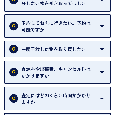
わることがございます。
分したい物を引き取ってほしい
再販不可能な物は、場合によってはお断りすること
がございます。ご了承ください。
予約してお店に行きたい。予約は
可能ですか
申し訳ありませんが、現在はご来店の予約は承って
おりません。
一度手放した物を取り戻したい
ご予約がなくてもお待たせすることがないよう体制
当店は質店ではありませんので、買い取ったお品物
を整えておりますので、お好きな時にお越しくださ
は基本的に販売へと回されます。買い戻しはできま
査定料や出張費、キャンセル料は
い。
せんので、ご了承ください。
かかりますか
お急ぎの場合はスタッフに一言お声がけください。
例外として、出張買取の場合は成約後でもクーリン
可能な限り、迅速に対応させていただきます。
一切いただいておりません。査定金額にご納得いた
グオフが可能です。
だけない場合は、その場でお断りいただいても問題
査定にはどのくらい時間がかかり
契約破棄という形で、お品物をお戻しすることがで
ございません。お気軽にご相談ください。
ますか
きます。
売却当日を含む8日間のうちに、お気軽にお申し出
お品物の内容や点数によって異なりますが、店頭買