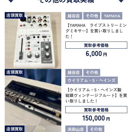
店頭買取
越谷店
その他
YAMAHA
【YAMAHA ライブストリーミン
グミキサー】を買い取りしまし
た！
買取参考価格
6,000
円
店頭買取
越谷店
その他
ウイリアム・S・ヘインズ
【ウイリアム・S・ヘインズ製
総銀ヴィンテージフルート】を買
い取りしました！
買取参考価格
150,000
円
店頭買取
浜田山店
その他