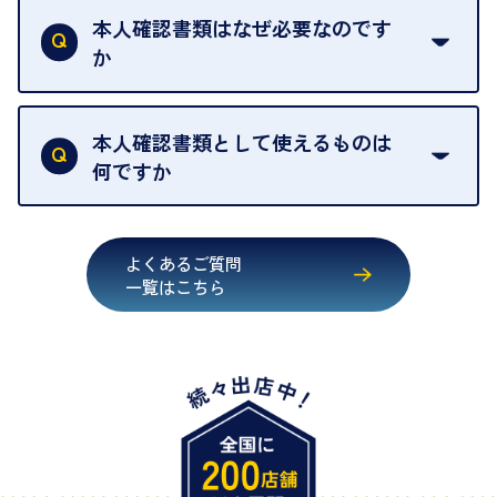
ください。
取の場合は1点あたり数分程度が目安です。大量の
本人確認書類はなぜ必要なのです
出張買取のお品物は、8日間保管しております。
お品物の場合は、お時間をいただくことがございま
か
す。
買取店は古物営業法により、お客様のご本人確認を
行うことが義務付けられています。安心してお取引
本人確認書類として使えるものは
いただくためにも、ご協力をお願いいたします。
何ですか
・運転免許証
・健康保険証確認書
よくあるご質問
・マイナンバーカード
一覧はこちら
・在留カード
・身体障害手帳
・特別永住者証明書
・旧パスポート
※原則として「公的機関が発行し、氏名、住所、生
年月日が記載されているもの