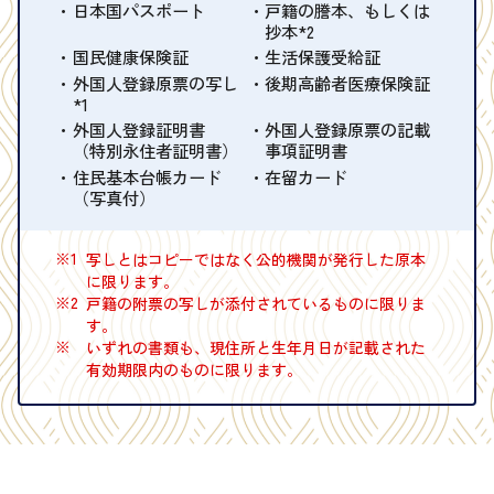
日本国パスポート
戸籍の謄本、もしくは
抄本*2
国民健康保険証
生活保護受給証
外国人登録原票の写し
後期高齢者医療保険証
*1
外国人登録証明書
外国人登録原票の記載
（特別永住者証明書）
事項証明書
住民基本台帳カード
在留カード
（写真付）
※1
写しとはコピーではなく公的機関が発行した原本
に限ります。
※2
戸籍の附票の写しが添付されているものに限りま
す。
※
いずれの書類も、現住所と生年月日が記載された
有効期限内のものに限ります。