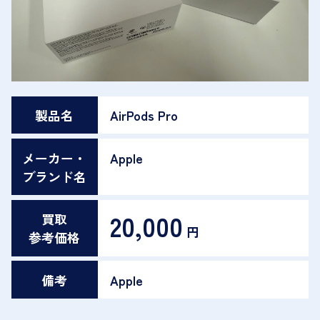
製品名
AirPods Pro
メーカー・
Apple
ブランド名
20,000
買取
円
参考価格
備考
Apple