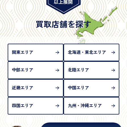
※日本国政府発行のもの
※2020年2月4日以降に申請された新型パスポートに
は「所持人記入欄（住所記載欄）」が存在しないた
買取店舗を探す
め、単体では古物営業法上の本人確認書類として認
められない（住所確認ができないため）。補助書類
が必要となります
関東エリア
北海道・東北エリア
中部エリア
北陸エリア
近畿エリア
中国エリア
四国エリア
九州・沖縄エリア