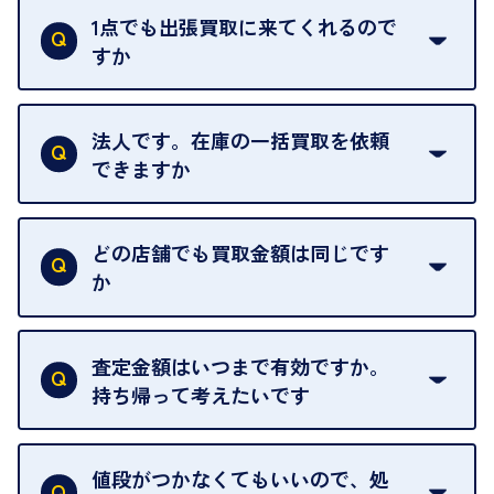
ただし、お品物の種類や量によっては対応させてい
1点でも出張買取に来てくれるので
ただくことがあります。
すか
お気軽にお問合せください。
はい。1点でもお伺いします。
法人です。在庫の一括買取を依頼
できますか
はい。喜んで承ります。出張買取をご利用くださ
い。
どの店舗でも買取金額は同じです
ご指定の場所にお伺いします。
か
はい。全店舗一律です。
ただし、中古市場は日々変動するため、査定した日
査定金額はいつまで有効ですか。
によって査定額が変わることはございます。
持ち帰って考えたいです
査定額は当日限り有効です。
中古市場が日々変動するため、翌日には査定額が変
値段がつかなくてもいいので、処