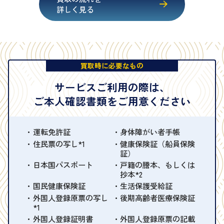
詳しく見る
買取時に必要なもの
サービスご利用の際は、
ご本人確認書類をご用意ください
運転免許証
身体障がい者手帳
住民票の写し*1
健康保険証（船員保険
証）
日本国パスポート
戸籍の謄本、もしくは
抄本*2
国民健康保険証
生活保護受給証
外国人登録原票の写し
後期高齢者医療保険証
*1
外国人登録証明書
外国人登録原票の記載