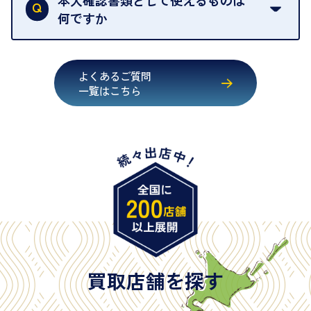
本人確認書類として使えるものは
いただくためにも、ご協力をお願いいたします。
何ですか
・運転免許証
・健康保険証確認書
よくあるご質問
・マイナンバーカード
一覧はこちら
・在留カード
・身体障害手帳
・特別永住者証明書
・旧パスポート
※原則として「公的機関が発行し、氏名、住所、生
年月日が記載されているもの
※日本国政府発行のもの
※2020年2月4日以降に申請された新型パスポートに
は「所持人記入欄（住所記載欄）」が存在しないた
買取店舗を探す
め、単体では古物営業法上の本人確認書類として認
められない（住所確認ができないため）。補助書類