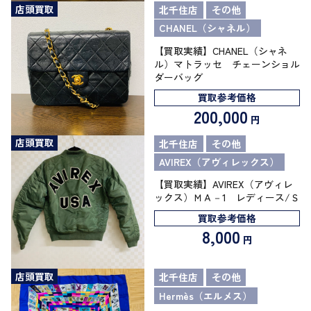
店頭買取
北千住店
その他
CHANEL（シャネル）
【買取実績】CHANEL（シャネ
ル）マトラッセ チェーンショル
ダーバッグ
買取参考価格
200,000
円
店頭買取
北千住店
その他
AVIREX（アヴィレックス）
【買取実績】AVIREX（アヴィレ
ックス）ＭＡ－1 レディース/Ｓ
買取参考価格
8,000
円
店頭買取
北千住店
その他
Hermès（エルメス）