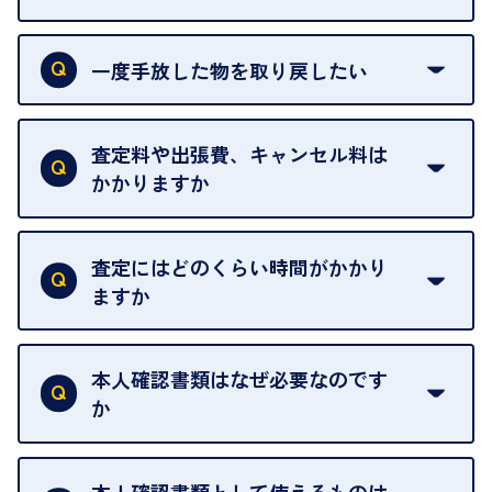
申し訳ありませんが、現在はご来店の予約は承って
おりません。
一度手放した物を取り戻したい
ご予約がなくてもお待たせすることがないよう体制
当店は質店ではありませんので、買い取ったお品物
を整えておりますので、お好きな時にお越しくださ
は基本的に販売へと回されます。買い戻しはできま
査定料や出張費、キャンセル料は
い。
せんので、ご了承ください。
かかりますか
お急ぎの場合はスタッフに一言お声がけください。
例外として、出張買取の場合は成約後でもクーリン
可能な限り、迅速に対応させていただきます。
一切いただいておりません。査定金額にご納得いた
グオフが可能です。
だけない場合は、その場でお断りいただいても問題
査定にはどのくらい時間がかかり
契約破棄という形で、お品物をお戻しすることがで
ございません。お気軽にご相談ください。
ますか
きます。
売却当日を含む8日間のうちに、お気軽にお申し出
お品物の内容や点数によって異なりますが、店頭買
ください。
取の場合は1点あたり数分程度が目安です。大量の
本人確認書類はなぜ必要なのです
出張買取のお品物は、8日間保管しております。
お品物の場合は、お時間をいただくことがございま
か
す。
買取店は古物営業法により、お客様のご本人確認を
行うことが義務付けられています。安心してお取引