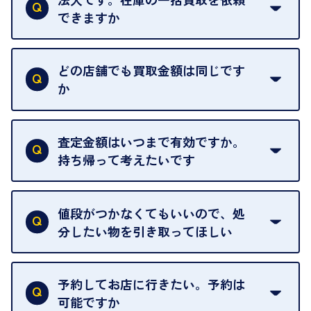
できますか
はい。喜んで承ります。出張買取をご利用くださ
い。
どの店舗でも買取金額は同じです
ご指定の場所にお伺いします。
か
はい。全店舗一律です。
ただし、中古市場は日々変動するため、査定した日
査定金額はいつまで有効ですか。
によって査定額が変わることはございます。
持ち帰って考えたいです
査定額は当日限り有効です。
中古市場が日々変動するため、翌日には査定額が変
値段がつかなくてもいいので、処
わることがございます。
分したい物を引き取ってほしい
再販不可能な物は、場合によってはお断りすること
がございます。ご了承ください。
予約してお店に行きたい。予約は
可能ですか