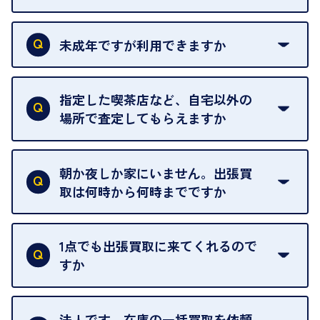
本人確認書類をご用意ください。ご利用になれる書
類は
こちら
をご確認ください。
未成年ですが利用できますか
18歳未満の方は、保護者の同意があってもご利用い
ただけません。
指定した喫茶店など、自宅以外の
場所で査定してもらえますか
ご自宅以外での査定はお引き受けできません。ご指
定のお店や、ほかのお客様への迷惑となることが考
朝か夜しか家にいません。出張買
えられるためです。
取は何時から何時までですか
ご訪問可能時間は、10時から19時です。
ただし、お品物の種類や量によっては対応させてい
1点でも出張買取に来てくれるので
ただくことがあります。
すか
お気軽にお問合せください。
はい。1点でもお伺いします。
法人です。在庫の一括買取を依頼