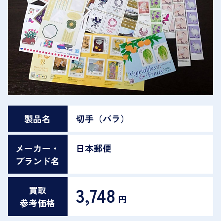
製品名
切手（バラ）
メーカー・
日本郵便
ブランド名
3,748
買取
円
参考価格