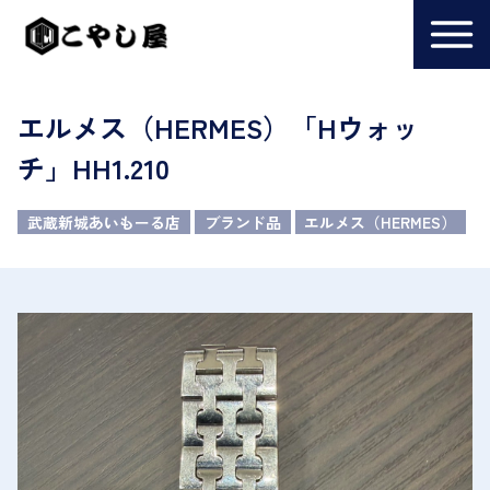
エルメス（HERMES）「Hウォッ
チ」HH1.210
武蔵新城あいもーる店
ブランド品
エルメス（HERMES）