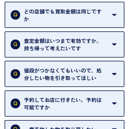
はい。喜んで承ります。出張買取をご利用くださ
い。
どの店舗でも買取金額は同じです
ご指定の場所にお伺いします。
か
はい。全店舗一律です。
ただし、中古市場は日々変動するため、査定した日
査定金額はいつまで有効ですか。
によって査定額が変わることはございます。
持ち帰って考えたいです
査定額は当日限り有効です。
中古市場が日々変動するため、翌日には査定額が変
値段がつかなくてもいいので、処
わることがございます。
分したい物を引き取ってほしい
再販不可能な物は、場合によってはお断りすること
がございます。ご了承ください。
予約してお店に行きたい。予約は
可能ですか
申し訳ありませんが、現在はご来店の予約は承って
おりません。