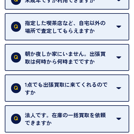
18歳未満の方は、保護者の同意があってもご利用い
ただけません。
指定した喫茶店など、自宅以外の
場所で査定してもらえますか
ご自宅以外での査定はお引き受けできません。ご指
定のお店や、ほかのお客様への迷惑となることが考
朝か夜しか家にいません。出張買
えられるためです。
取は何時から何時までですか
ご訪問可能時間は、10時から19時です。
ただし、お品物の種類や量によっては対応させてい
1点でも出張買取に来てくれるので
ただくことがあります。
すか
お気軽にお問合せください。
はい。1点でもお伺いします。
法人です。在庫の一括買取を依頼
できますか