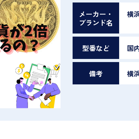
メーカー・
横
ブランド名
型番など
国
備考
横