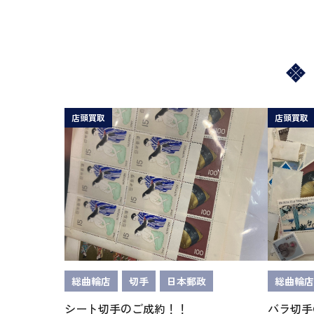
店頭買取
店頭買取
総曲輪店
切手
日本郵政
総曲輪店
シート切手のご成約！！
バラ切手