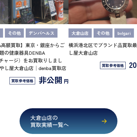
その他
デンパヘルス
大倉山店
その他
bvlgari
BA高額買取】東京・銀座からご
横浜港北区でブランド品買取最
題の健康器具DENBA
し屋大倉山店
th（チャージ）をお買取りしまし
20
買取参考価格
やし屋大倉山店│denba買取店
非公開
円
買取参考価格
大倉山店の
買取実績一覧へ