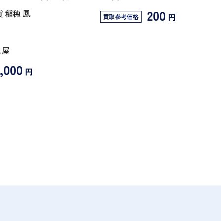
200
 稲穂 鳳
円
買取参考価格
やし屋
,000
円