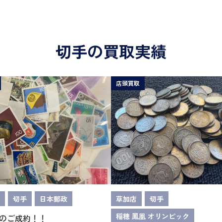
切手の買取実績
店頭買取
切手
日本郵政
草加店
切手
稲穂 鳳凰 オリンピック
のご成約！！