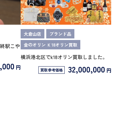
大倉山店
ブランド品
金のオリン Ｋ18オリン買取
終駅こや
横浜港北区でk18オリン買取しました。
,000
32,000,000
円
円
買取参考価格