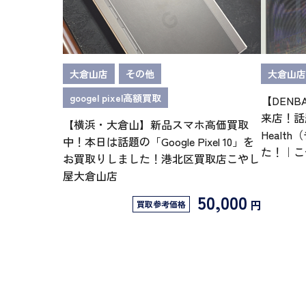
大倉山店
その他
大倉山店
googel pixel高額買取
【DEN
来店！話
【横浜・大倉山】新品スマホ高価買取
Heal
中！本日は話題の「Google Pixel 10」を
た！｜こ
お買取りしました！港北区買取店こやし
屋大倉山店
50,000
円
買取参考価格