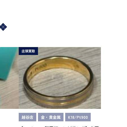
店頭買取
越谷店
金・貴金属
K18/Pt900