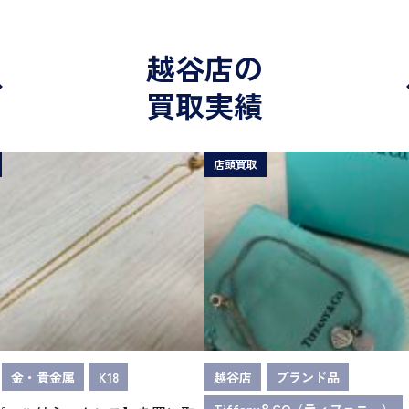
越谷店の
買取実績
店頭買取
金・貴金属
K18
越谷店
ブランド品