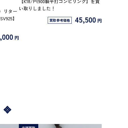
【K18/Pt900製平打コンビリング】を買
い取りしました！
ー）リター
45,500
V925】
円
買取参考価格
,000
円
店頭買取