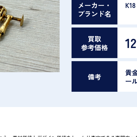
メーカー・
K18
ブランド名
12
買取
参考価格
貴金
備考
ー