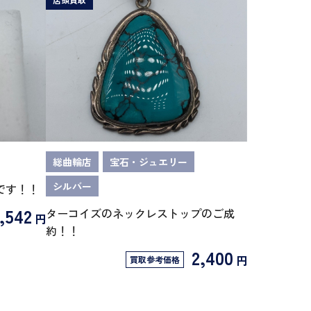
総曲輪店
宝石・ジュエリー
シルバー
です！！
,542
ターコイズのネックレストップのご成
円
約！！
2,400
円
買取参考価格