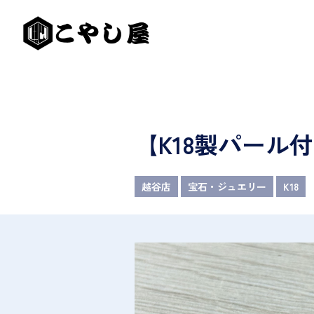
【K18製パー
越谷店
宝石・ジュエリー
K18