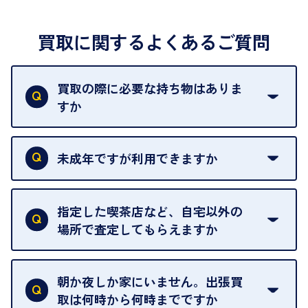
買取に関するよくあるご質問
買取の際に必要な持ち物はありま
すか
本人確認書類をご用意ください。ご利用になれる書
類は
こちら
をご確認ください。
未成年ですが利用できますか
18歳未満の方は、保護者の同意があってもご利用い
ただけません。
指定した喫茶店など、自宅以外の
場所で査定してもらえますか
ご自宅以外での査定はお引き受けできません。ご指
定のお店や、ほかのお客様への迷惑となることが考
朝か夜しか家にいません。出張買
えられるためです。
取は何時から何時までですか