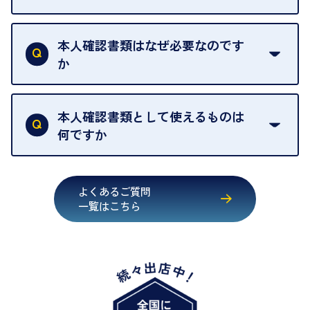
売却当日を含む8日間のうちに、お気軽にお申し出
お品物の内容や点数によって異なりますが、店頭買
ください。
取の場合は1点あたり数分程度が目安です。大量の
本人確認書類はなぜ必要なのです
出張買取のお品物は、8日間保管しております。
お品物の場合は、お時間をいただくことがございま
か
す。
買取店は古物営業法により、お客様のご本人確認を
行うことが義務付けられています。安心してお取引
本人確認書類として使えるものは
いただくためにも、ご協力をお願いいたします。
何ですか
・運転免許証
・健康保険証確認書
よくあるご質問
・マイナンバーカード
一覧はこちら
・在留カード
・身体障害手帳
・特別永住者証明書
・旧パスポート