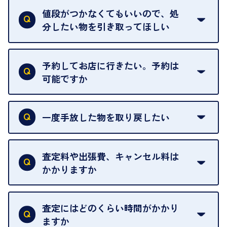
中古市場が日々変動するため、翌日には査定額が変
値段がつかなくてもいいので、処
わることがございます。
分したい物を引き取ってほしい
再販不可能な物は、場合によってはお断りすること
がございます。ご了承ください。
予約してお店に行きたい。予約は
可能ですか
申し訳ありませんが、現在はご来店の予約は承って
おりません。
一度手放した物を取り戻したい
ご予約がなくてもお待たせすることがないよう体制
当店は質店ではありませんので、買い取ったお品物
を整えておりますので、お好きな時にお越しくださ
は基本的に販売へと回されます。買い戻しはできま
査定料や出張費、キャンセル料は
い。
せんので、ご了承ください。
かかりますか
お急ぎの場合はスタッフに一言お声がけください。
例外として、出張買取の場合は成約後でもクーリン
可能な限り、迅速に対応させていただきます。
一切いただいておりません。査定金額にご納得いた
グオフが可能です。
だけない場合は、その場でお断りいただいても問題
査定にはどのくらい時間がかかり
契約破棄という形で、お品物をお戻しすることがで
ございません。お気軽にご相談ください。
ますか
きます。