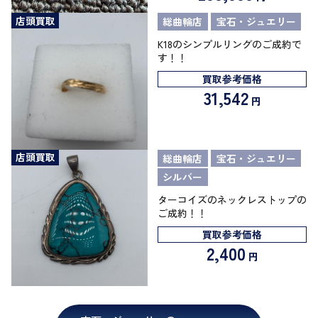
店頭買取
総曲輪店
宝石・ジュエリー
K18のシンプルリングのご成約で
す！！
買取参考価格
31,542
円
店頭買取
総曲輪店
宝石・ジュエリー
シルバー
ターコイズのネックレストップの
ご成約！！
買取参考価格
2,400
円