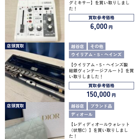
グミキサー】を買い取りしまし
た！
買取参考価格
6,000
円
店頭買取
越谷店
その他
ウイリアム・S・ヘインズ
【ウイリアム・S・ヘインズ製
総銀ヴィンテージフルート】を買
い取りしました！
買取参考価格
150,000
円
店頭買取
越谷店
ブランド品
ディオール
【レディディオールウォレット
（状態C）】を買い取りしまし
た！