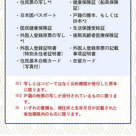
住民票の写し*1
健康保険証（船員保険
証）
日本国パスポート
戸籍の謄本、もしくは
抄本*2
国民健康保険証
生活保護受給証
外国人登録原票の写し
後期高齢者医療保険証
*1
外国人登録証明書
外国人登録原票の記載
（特別永住者証明書）
事項証明書
住民基本台帳カード
在留カード
（写真付）
※1
写しとはコピーではなく公的機関が発行した原本
に限ります。
※2
戸籍の附票の写しが添付されているものに限りま
す。
※
いずれの書類も、現住所と生年月日が記載された
有効期限内のものに限ります。