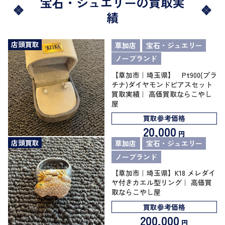
宝石・ジュエリーの買取実
績
店頭買取
草加店
宝石・ジュエリー
ノーブランド
【草加市｜埼玉県】 Pt900(プラ
チナ)ダイヤモンドピアスセット
買取実績｜ 高価買取ならこやし
屋
買取参考価格
20,000
円
店頭買取
草加店
宝石・ジュエリー
ノーブランド
【草加市｜埼玉県】K18 メレダイ
ヤ付きカエル型リング｜ 高価買
取ならこやし屋
買取参考価格
200,000
円