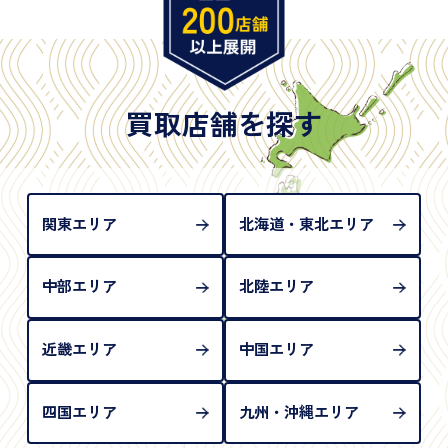
※原則として「公的機関が発行し、氏名、住所、生
年月日が記載されているもの
※日本国政府発行のもの
※2020年2月4日以降に申請された新型パスポートに
は「所持人記入欄（住所記載欄）」が存在しないた
買取店舗を探す
め、単体では古物営業法上の本人確認書類として認
められない（住所確認ができないため）。補助書類
が必要となります
関東エリア
北海道・東北エリア
中部エリア
北陸エリア
近畿エリア
中国エリア
四国エリア
九州・沖縄エリア