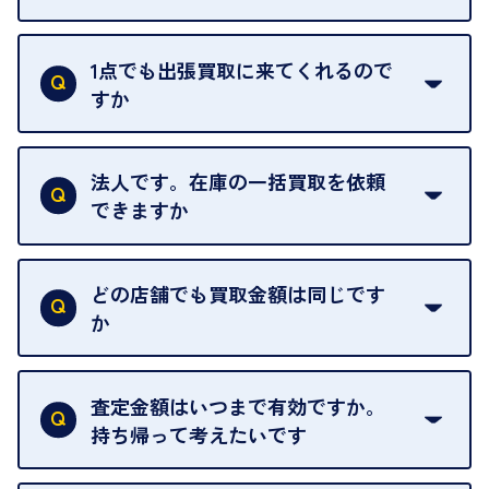
ご訪問可能時間は、10時から19時です。
ただし、お品物の種類や量によっては対応させてい
1点でも出張買取に来てくれるので
ただくことがあります。
すか
お気軽にお問合せください。
はい。1点でもお伺いします。
法人です。在庫の一括買取を依頼
できますか
はい。喜んで承ります。出張買取をご利用くださ
い。
どの店舗でも買取金額は同じです
ご指定の場所にお伺いします。
か
はい。全店舗一律です。
ただし、中古市場は日々変動するため、査定した日
査定金額はいつまで有効ですか。
によって査定額が変わることはございます。
持ち帰って考えたいです
査定額は当日限り有効です。