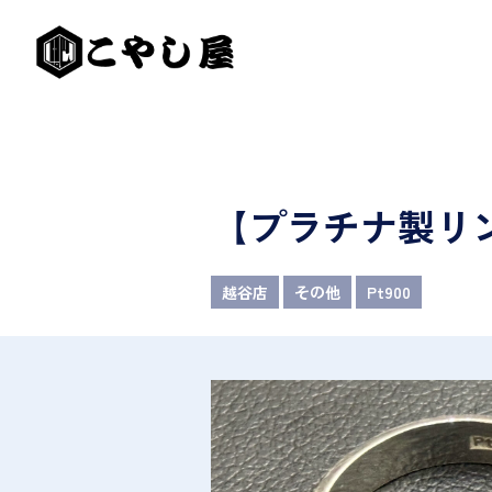
【プラチナ製リ
越谷店
その他
Pt900