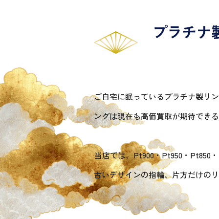
プラチナ
ご自宅に眠っているプラチナ製リン
ングは現在も高価買取が期待できる
当店では、Pt900・Pt950・P
古いデザインの指輪、片方だけのリ