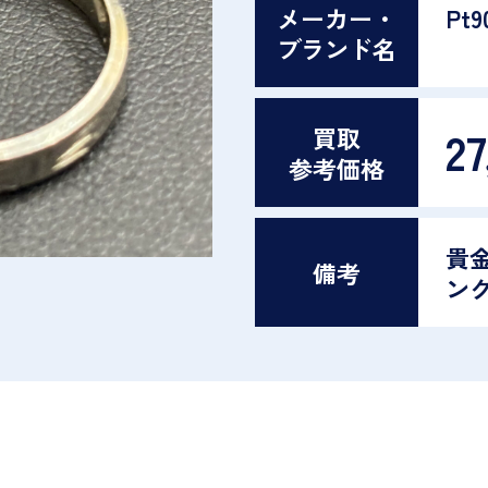
メーカー・
Pt9
ブランド名
27
買取
参考価格
貴
備考
ン