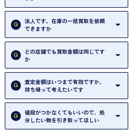
お気軽にお問合せください。
はい。1点でもお伺いします。
法人です。在庫の一括買取を依頼
できますか
はい。喜んで承ります。出張買取をご利用くださ
い。
どの店舗でも買取金額は同じです
ご指定の場所にお伺いします。
か
はい。全店舗一律です。
ただし、中古市場は日々変動するため、査定した日
査定金額はいつまで有効ですか。
によって査定額が変わることはございます。
持ち帰って考えたいです
査定額は当日限り有効です。
中古市場が日々変動するため、翌日には査定額が変
値段がつかなくてもいいので、処
わることがございます。
分したい物を引き取ってほしい
再販不可能な物は、場合によってはお断りすること