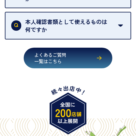
す。
買取店は古物営業法により、お客様のご本人確認を
行うことが義務付けられています。安心してお取引
本人確認書類として使えるものは
いただくためにも、ご協力をお願いいたします。
何ですか
・運転免許証
・健康保険証確認書
よくあるご質問
・マイナンバーカード
一覧はこちら
・在留カード
・身体障害手帳
・特別永住者証明書
・旧パスポート
※原則として「公的機関が発行し、氏名、住所、生
年月日が記載されているもの
※日本国政府発行のもの
※2020年2月4日以降に申請された新型パスポートに