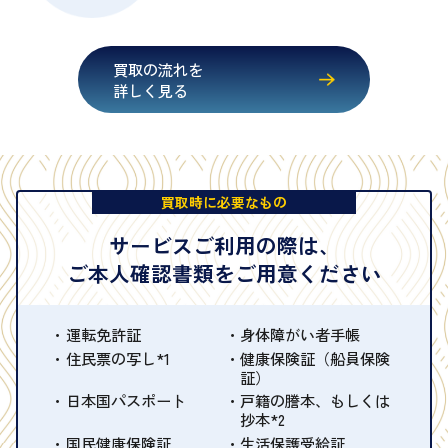
買取の流れを
詳しく見る
買取時に必要なもの
サービスご利用の際は、
ご本人確認書類をご用意ください
運転免許証
身体障がい者手帳
住民票の写し*1
健康保険証（船員保険
証）
日本国パスポート
戸籍の謄本、もしくは
抄本*2
国民健康保険証
生活保護受給証