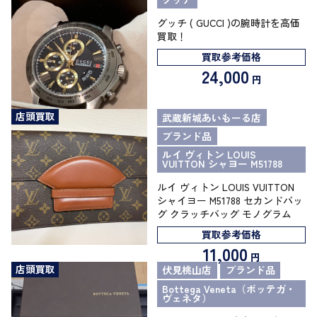
グッチ ( GUCCI )の腕時計を高価
買取！
買取参考価格
24,000
円
店頭買取
武蔵新城あいもーる店
ブランド品
ルイ ヴィトン LOUIS
VUITTON シャヨー M51788
ルイ ヴィトン LOUIS VUITTON
シャイヨー M51788 セカンドバッ
グ クラッチバッグ モノグラム
買取参考価格
11,000
円
店頭買取
伏見桃山店
ブランド品
Bottega Veneta（ボッテガ・
ヴェネタ）