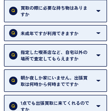
買取の際に必要な持ち物はありま
すか
本人確認書類をご用意ください。ご利用になれる書
類は
こちら
をご確認ください。
未成年ですが利用できますか
18歳未満の方は、保護者の同意があってもご利用い
ただけません。
指定した喫茶店など、自宅以外の
場所で査定してもらえますか
ご自宅以外での査定はお引き受けできません。ご指
定のお店や、ほかのお客様への迷惑となることが考
朝か夜しか家にいません。出張買
えられるためです。
取は何時から何時までですか
ご訪問可能時間は、10時から19時です。
ただし、お品物の種類や量によっては対応させてい
1点でも出張買取に来てくれるので
ただくことがあります。
すか