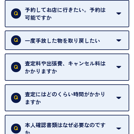
がございます。ご了承ください。
予約してお店に行きたい。予約は
可能ですか
申し訳ありませんが、現在はご来店の予約は承って
おりません。
一度手放した物を取り戻したい
ご予約がなくてもお待たせすることがないよう体制
当店は質店ではありませんので、買い取ったお品物
を整えておりますので、お好きな時にお越しくださ
は基本的に販売へと回されます。買い戻しはできま
査定料や出張費、キャンセル料は
い。
せんので、ご了承ください。
かかりますか
お急ぎの場合はスタッフに一言お声がけください。
例外として、出張買取の場合は成約後でもクーリン
可能な限り、迅速に対応させていただきます。
一切いただいておりません。査定金額にご納得いた
グオフが可能です。
だけない場合は、その場でお断りいただいても問題
査定にはどのくらい時間がかかり
契約破棄という形で、お品物をお戻しすることがで
ございません。お気軽にご相談ください。
ますか
きます。
売却当日を含む8日間のうちに、お気軽にお申し出
お品物の内容や点数によって異なりますが、店頭買
ください。
取の場合は1点あたり数分程度が目安です。大量の
本人確認書類はなぜ必要なのです
出張買取のお品物は、8日間保管しております。
お品物の場合は、お時間をいただくことがございま
か