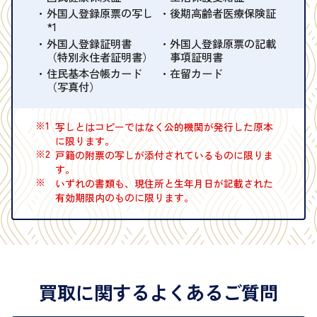
外国人登録原票の写し
後期高齢者医療保険証
*1
外国人登録証明書
外国人登録原票の記載
（特別永住者証明書）
事項証明書
住民基本台帳カード
在留カード
（写真付）
※1
写しとはコピーではなく公的機関が発行した原本
に限ります。
※2
戸籍の附票の写しが添付されているものに限りま
す。
※
いずれの書類も、現住所と生年月日が記載された
有効期限内のものに限ります。
買取に関するよくあるご質問