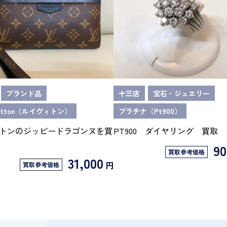
ブランド品
十三店
宝石・ジュエリー
 vuitton（ルイヴィトン）
プラチナ（Pt900）
トンのジッピードラゴンヌを買
PT900 ダイヤリング 買取
90
買取参考価格
31,000
円
買取参考価格