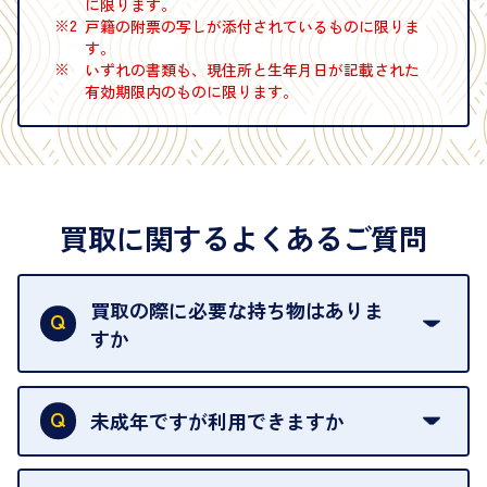
に限ります。
※2
戸籍の附票の写しが添付されているものに限りま
す。
※
いずれの書類も、現住所と生年月日が記載された
有効期限内のものに限ります。
買取に関するよくあるご質問
買取の際に必要な持ち物はありま
すか
本人確認書類をご用意ください。ご利用になれる書
類は
こちら
をご確認ください。
未成年ですが利用できますか
18歳未満の方は、保護者の同意があってもご利用い