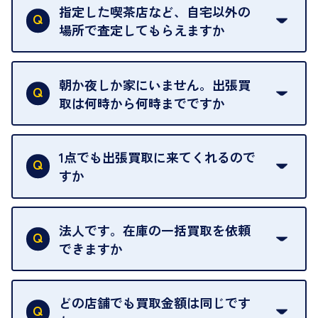
ただけません。
指定した喫茶店など、自宅以外の
場所で査定してもらえますか
ご自宅以外での査定はお引き受けできません。ご指
定のお店や、ほかのお客様への迷惑となることが考
朝か夜しか家にいません。出張買
えられるためです。
取は何時から何時までですか
ご訪問可能時間は、10時から19時です。
ただし、お品物の種類や量によっては対応させてい
1点でも出張買取に来てくれるので
ただくことがあります。
すか
お気軽にお問合せください。
はい。1点でもお伺いします。
法人です。在庫の一括買取を依頼
できますか
はい。喜んで承ります。出張買取をご利用くださ
い。
どの店舗でも買取金額は同じです
ご指定の場所にお伺いします。