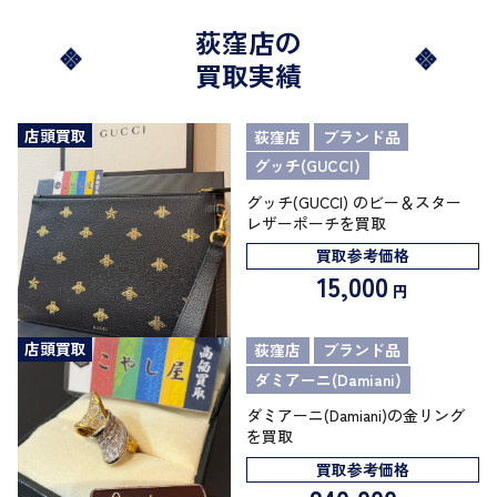
荻窪店の
買取実績
店頭買取
荻窪店
ブランド品
グッチ(GUCCI)
グッチ(GUCCI) のビー＆スター
レザーポーチを買取
買取参考価格
15,000
円
店頭買取
荻窪店
ブランド品
ダミアーニ(Damiani)
ダミアーニ(Damiani)の金リング
を買取
買取参考価格