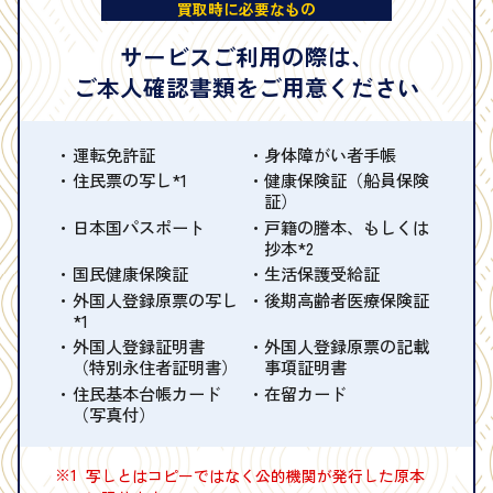
買取時に必要なもの
サービスご利用の際は、
ご本人確認書類をご用意ください
運転免許証
身体障がい者手帳
住民票の写し*1
健康保険証（船員保険
証）
日本国パスポート
戸籍の謄本、もしくは
抄本*2
国民健康保険証
生活保護受給証
外国人登録原票の写し
後期高齢者医療保険証
*1
外国人登録証明書
外国人登録原票の記載
（特別永住者証明書）
事項証明書
住民基本台帳カード
在留カード
（写真付）
※1
写しとはコピーではなく公的機関が発行した原本