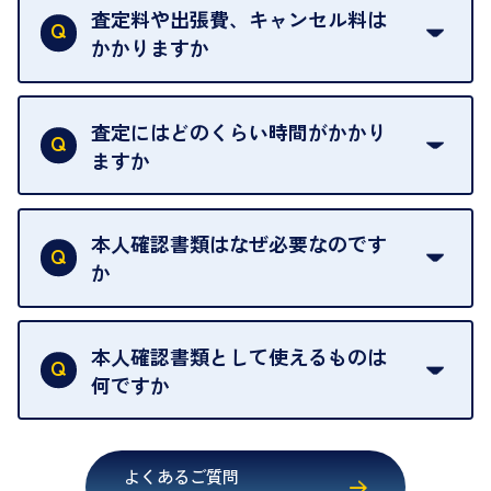
は基本的に販売へと回されます。買い戻しはできま
査定料や出張費、キャンセル料は
い。
せんので、ご了承ください。
かかりますか
お急ぎの場合はスタッフに一言お声がけください。
例外として、出張買取の場合は成約後でもクーリン
可能な限り、迅速に対応させていただきます。
一切いただいておりません。査定金額にご納得いた
グオフが可能です。
だけない場合は、その場でお断りいただいても問題
査定にはどのくらい時間がかかり
契約破棄という形で、お品物をお戻しすることがで
ございません。お気軽にご相談ください。
ますか
きます。
売却当日を含む8日間のうちに、お気軽にお申し出
お品物の内容や点数によって異なりますが、店頭買
ください。
取の場合は1点あたり数分程度が目安です。大量の
本人確認書類はなぜ必要なのです
出張買取のお品物は、8日間保管しております。
お品物の場合は、お時間をいただくことがございま
か
す。
買取店は古物営業法により、お客様のご本人確認を
行うことが義務付けられています。安心してお取引
本人確認書類として使えるものは
いただくためにも、ご協力をお願いいたします。
何ですか
・運転免許証
・健康保険証確認書
よくあるご質問