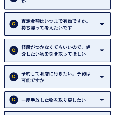
か
はい。全店舗一律です。
ただし、中古市場は日々変動するため、査定した日
査定金額はいつまで有効ですか。
によって査定額が変わることはございます。
持ち帰って考えたいです
査定額は当日限り有効です。
中古市場が日々変動するため、翌日には査定額が変
値段がつかなくてもいいので、処
わることがございます。
分したい物を引き取ってほしい
再販不可能な物は、場合によってはお断りすること
がございます。ご了承ください。
予約してお店に行きたい。予約は
可能ですか
申し訳ありませんが、現在はご来店の予約は承って
おりません。
一度手放した物を取り戻したい
ご予約がなくてもお待たせすることがないよう体制
当店は質店ではありませんので、買い取ったお品物
を整えておりますので、お好きな時にお越しくださ