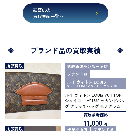
荻窪店の
買取実績一覧へ
ブランド品の買取実績
店頭買取
武蔵新城あいもーる店
ブランド品
ルイ ヴィトン LOUIS
VUITTON シャヨー M51788
ルイ ヴィトン LOUIS VUITTON
シャイヨー M51788 セカンドバッ
グ クラッチバッグ モノグラム
買取参考価格
11,000
円
店頭買取
伏見桃山店
ブランド品