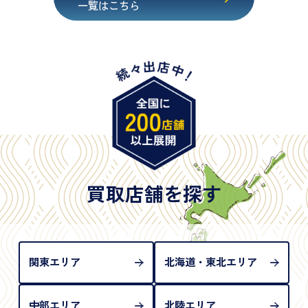
・マイナンバーカード
一覧はこちら
・在留カード
・身体障害手帳
・特別永住者証明書
・旧パスポート
※原則として「公的機関が発行し、氏名、住所、生
年月日が記載されているもの
※日本国政府発行のもの
※2020年2月4日以降に申請された新型パスポートに
は「所持人記入欄（住所記載欄）」が存在しないた
買取店舗を探す
め、単体では古物営業法上の本人確認書類として認
められない（住所確認ができないため）。補助書類
が必要となります
関東エリア
北海道・東北エリア
中部エリア
北陸エリア