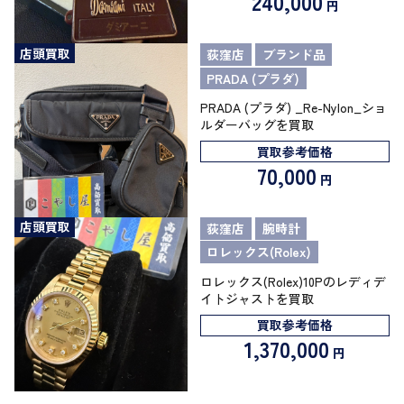
240,000
円
店頭買取
荻窪店
ブランド品
PRADA (プラダ)
PRADA (プラダ) _Re-Nylon_ショ
ルダーバッグを買取
買取参考価格
70,000
円
店頭買取
荻窪店
腕時計
ロレックス(Rolex)
ロレックス(Rolex)10Pのレディデ
イトジャストを買取
買取参考価格
1,370,000
円