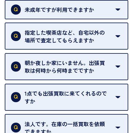
類は
こちら
をご確認ください。
未成年ですが利用できますか
18歳未満の方は、保護者の同意があってもご利用い
ただけません。
指定した喫茶店など、自宅以外の
場所で査定してもらえますか
ご自宅以外での査定はお引き受けできません。ご指
定のお店や、ほかのお客様への迷惑となることが考
朝か夜しか家にいません。出張買
えられるためです。
取は何時から何時までですか
ご訪問可能時間は、10時から19時です。
ただし、お品物の種類や量によっては対応させてい
1点でも出張買取に来てくれるので
ただくことがあります。
すか
お気軽にお問合せください。
はい。1点でもお伺いします。
法人です。在庫の一括買取を依頼
できますか