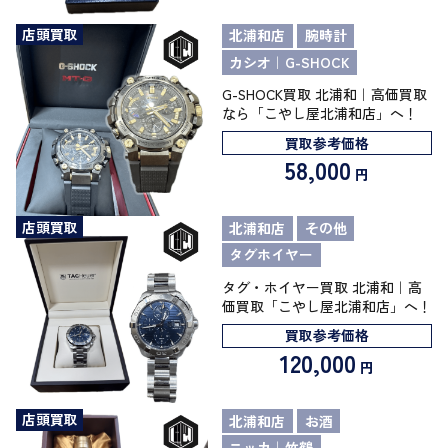
店頭買取
北浦和店
腕時計
カシオ｜G-SHOCK
G-SHOCK買取 北浦和｜高価買取
なら「こやし屋北浦和店」へ！
買取参考価格
58,000
円
店頭買取
北浦和店
その他
タグホイヤー
タグ・ホイヤー買取 北浦和｜高
価買取「こやし屋北浦和店」へ！
買取参考価格
120,000
円
店頭買取
北浦和店
お酒
ニッカ｜竹鶴