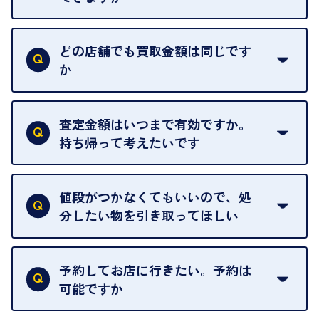
はい。喜んで承ります。出張買取をご利用くださ
い。
どの店舗でも買取金額は同じです
ご指定の場所にお伺いします。
か
はい。全店舗一律です。
ただし、中古市場は日々変動するため、査定した日
査定金額はいつまで有効ですか。
によって査定額が変わることはございます。
持ち帰って考えたいです
査定額は当日限り有効です。
中古市場が日々変動するため、翌日には査定額が変
値段がつかなくてもいいので、処
わることがございます。
分したい物を引き取ってほしい
再販不可能な物は、場合によってはお断りすること
がございます。ご了承ください。
予約してお店に行きたい。予約は
可能ですか