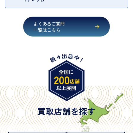
・運転免許証
・健康保険証確認書
よくあるご質問
・マイナンバーカード
一覧はこちら
・在留カード
・身体障害手帳
・特別永住者証明書
・旧パスポート
※原則として「公的機関が発行し、氏名、住所、生
年月日が記載されているもの
※日本国政府発行のもの
※2020年2月4日以降に申請された新型パスポートに
は「所持人記入欄（住所記載欄）」が存在しないた
買取店舗を探す
め、単体では古物営業法上の本人確認書類として認
められない（住所確認ができないため）。補助書類
が必要となります