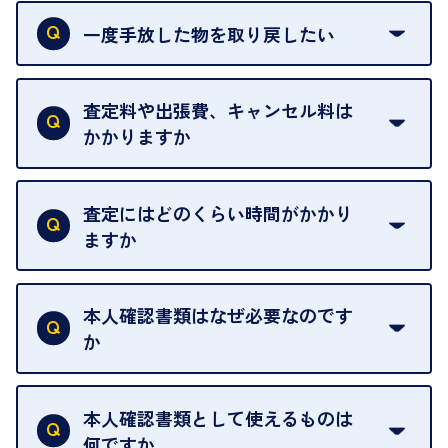
申し訳ありませんが、現在はご来店の予約は承って
おりません。
一度手放した物を取り戻したい
ご予約がなくてもお待たせすることがないよう体制
当店は質店ではありませんので、買い取ったお品物
を整えておりますので、お好きな時にお越しくださ
は基本的に販売へと回されます。買い戻しはできま
査定料や出張費、キャンセル料は
い。
せんので、ご了承ください。
かかりますか
お急ぎの場合はスタッフに一言お声がけください。
例外として、出張買取の場合は成約後でもクーリン
可能な限り、迅速に対応させていただきます。
一切いただいておりません。査定金額にご納得いた
グオフが可能です。
だけない場合は、その場でお断りいただいても問題
査定にはどのくらい時間がかかり
契約破棄という形で、お品物をお戻しすることがで
ございません。お気軽にご相談ください。
ますか
きます。
売却当日を含む8日間のうちに、お気軽にお申し出
お品物の内容や点数によって異なりますが、店頭買
ください。
取の場合は1点あたり数分程度が目安です。大量の
本人確認書類はなぜ必要なのです
出張買取のお品物は、8日間保管しております。
お品物の場合は、お時間をいただくことがございま
か
す。
買取店は古物営業法により、お客様のご本人確認を
行うことが義務付けられています。安心してお取引
本人確認書類として使えるものは
いただくためにも、ご協力をお願いいたします。
何ですか