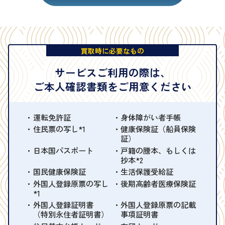
買取時に必要なもの
サービスご利用の際は、
ご本人確認書類をご用意ください
運転免許証
身体障がい者手帳
住民票の写し*1
健康保険証（船員保険
証）
日本国パスポート
戸籍の謄本、もしくは
抄本*2
国民健康保険証
生活保護受給証
外国人登録原票の写し
後期高齢者医療保険証
*1
外国人登録証明書
外国人登録原票の記載
（特別永住者証明書）
事項証明書