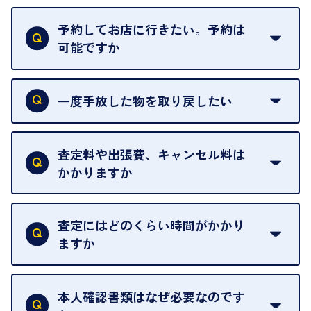
再販不可能な物は、場合によってはお断りすること
がございます。ご了承ください。
予約してお店に行きたい。予約は
可能ですか
申し訳ありませんが、現在はご来店の予約は承って
おりません。
一度手放した物を取り戻したい
ご予約がなくてもお待たせすることがないよう体制
当店は質店ではありませんので、買い取ったお品物
を整えておりますので、お好きな時にお越しくださ
は基本的に販売へと回されます。買い戻しはできま
査定料や出張費、キャンセル料は
い。
せんので、ご了承ください。
かかりますか
お急ぎの場合はスタッフに一言お声がけください。
例外として、出張買取の場合は成約後でもクーリン
可能な限り、迅速に対応させていただきます。
一切いただいておりません。査定金額にご納得いた
グオフが可能です。
だけない場合は、その場でお断りいただいても問題
査定にはどのくらい時間がかかり
契約破棄という形で、お品物をお戻しすることがで
ございません。お気軽にご相談ください。
ますか
きます。
売却当日を含む8日間のうちに、お気軽にお申し出
お品物の内容や点数によって異なりますが、店頭買
ください。
取の場合は1点あたり数分程度が目安です。大量の
本人確認書類はなぜ必要なのです
出張買取のお品物は、8日間保管しております。
お品物の場合は、お時間をいただくことがございま