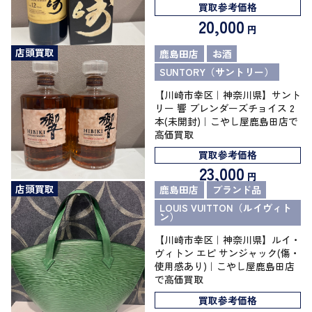
買取参考価格
20,000
円
店頭買取
鹿島田店
お酒
SUNTORY（サントリー）
【川崎市幸区｜神奈川県】サント
リー 響 ブレンダーズチョイス 2
本(未開封)｜こやし屋鹿島田店で
高価買取
買取参考価格
23,000
円
店頭買取
鹿島田店
ブランド品
LOUIS VUITTON（ルイヴィト
ン）
【川崎市幸区｜神奈川県】ルイ・
ヴィトン エピ サンジャック(傷・
使用感あり)｜こやし屋鹿島田店
で高価買取
買取参考価格