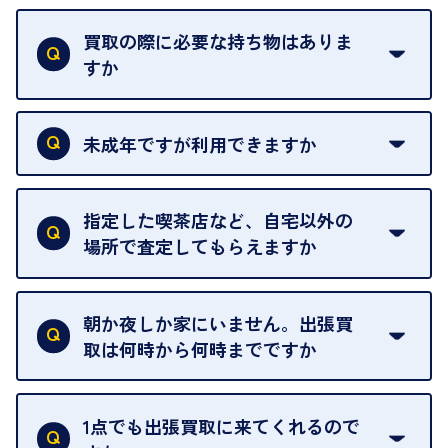
買取の際に必要な持ち物はありま
すか
本人確認書類をご用意ください。ご利用になれる書
類は
こちら
をご確認ください。
未成年ですが利用できますか
18歳未満の方は、保護者の同意があってもご利用い
ただけません。
指定した喫茶店など、自宅以外の
場所で査定してもらえますか
ご自宅以外での査定はお引き受けできません。ご指
定のお店や、ほかのお客様への迷惑となることが考
朝か夜しか家にいません。出張買
えられるためです。
取は何時から何時までですか
ご訪問可能時間は、10時から19時です。
ただし、お品物の種類や量によっては対応させてい
1点でも出張買取に来てくれるので
ただくことがあります。