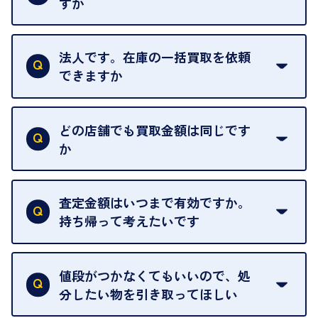
すか
お気軽にお問合せください。
はい。1点でもお伺いします。
法人です。在庫の一括買取を依頼
できますか
はい。喜んで承ります。出張買取をご利用くださ
い。
どの店舗でも買取金額は同じです
ご指定の場所にお伺いします。
か
はい。全店舗一律です。
ただし、中古市場は日々変動するため、査定した日
査定金額はいつまで有効ですか。
によって査定額が変わることはございます。
持ち帰って考えたいです
査定額は当日限り有効です。
中古市場が日々変動するため、翌日には査定額が変
値段がつかなくてもいいので、処
わることがございます。
分したい物を引き取ってほしい