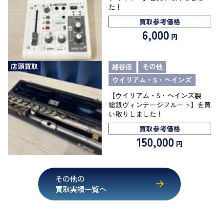
た！
買取参考価格
6,000
円
店頭買取
越谷店
その他
ウイリアム・S・ヘインズ
【ウイリアム・S・ヘインズ製
総銀ヴィンテージフルート】を買
い取りしました！
買取参考価格
150,000
円
その他の
買取実績一覧へ