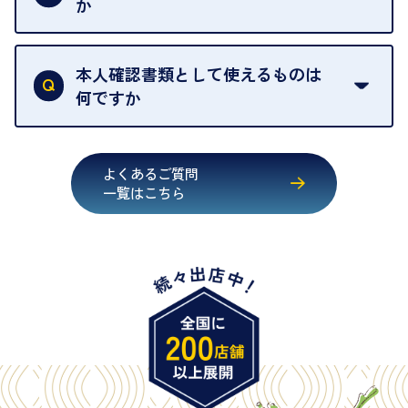
か
す。
買取店は古物営業法により、お客様のご本人確認を
行うことが義務付けられています。安心してお取引
本人確認書類として使えるものは
いただくためにも、ご協力をお願いいたします。
何ですか
・運転免許証
・健康保険証確認書
よくあるご質問
・マイナンバーカード
一覧はこちら
・在留カード
・身体障害手帳
・特別永住者証明書
・旧パスポート
※原則として「公的機関が発行し、氏名、住所、生
年月日が記載されているもの
※日本国政府発行のもの
※2020年2月4日以降に申請された新型パスポートに