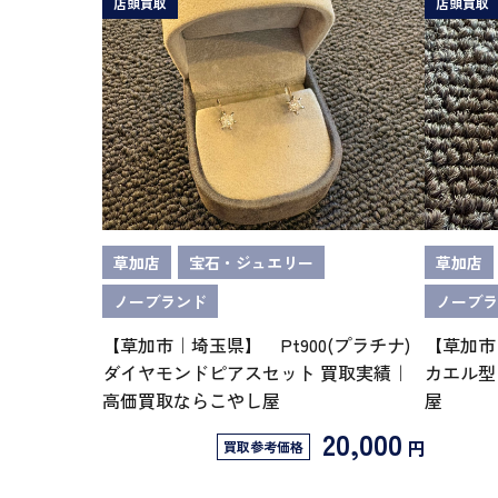
店頭買取
店頭買取
草加店
宝石・ジュエリー
草加店
ノーブランド
ノーブラ
【草加市｜埼玉県】 Pt900(プラチナ)
【草加市
ダイヤモンドピアスセット 買取実績｜
カエル型
高価買取ならこやし屋
屋
20,000
円
買取参考価格