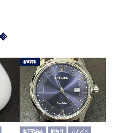
店頭買取
池下駅前店
腕時計
シチズン