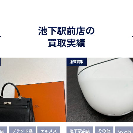
池下駅前店の
買取実績
店頭買取
店
ブランド品
エルメス
池下駅前店
その他
Google