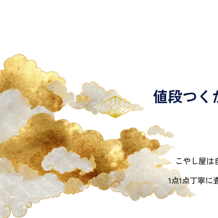
値段つく
こやし屋は
1点1点丁寧