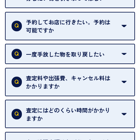
再販不可能な物は、場合によってはお断りすること
がございます。ご了承ください。
予約してお店に行きたい。予約は
可能ですか
申し訳ありませんが、現在はご来店の予約は承って
おりません。
一度手放した物を取り戻したい
ご予約がなくてもお待たせすることがないよう体制
当店は質店ではありませんので、買い取ったお品物
を整えておりますので、お好きな時にお越しくださ
は基本的に販売へと回されます。買い戻しはできま
査定料や出張費、キャンセル料は
い。
せんので、ご了承ください。
かかりますか
お急ぎの場合はスタッフに一言お声がけください。
例外として、出張買取の場合は成約後でもクーリン
可能な限り、迅速に対応させていただきます。
一切いただいておりません。査定金額にご納得いた
グオフが可能です。
だけない場合は、その場でお断りいただいても問題
査定にはどのくらい時間がかかり
契約破棄という形で、お品物をお戻しすることがで
ございません。お気軽にご相談ください。
ますか
きます。
売却当日を含む8日間のうちに、お気軽にお申し出
お品物の内容や点数によって異なりますが、店頭買
ください。