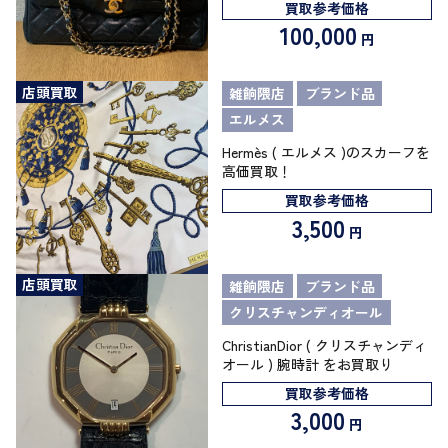
買取参考価格
100,000
円
店頭買取
雑餉隈店
ブランド品
エルメス
Hermès ( エルメス )のスカーフを
高価買取！
買取参考価格
3,500
円
店頭買取
雑餉隈店
ブランド品
クリスチャンディオール
ChristianDior ( クリスチャンディ
オール ) 腕時計 をお買取り
買取参考価格
3,000
円