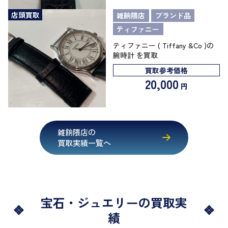
店頭買取
雑餉隈店
ブランド品
ティファニー
ティファニー ( Tiffany &Co )の
腕時計 を買取
買取参考価格
20,000
円
雑餉隈店の
買取実績一覧へ
宝石・ジュエリーの買取実
績