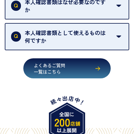
取の場合は1点あたり数分程度が目安です。大量の
本人確認書類はなぜ必要なのです
出張買取のお品物は、8日間保管しております。
お品物の場合は、お時間をいただくことがございま
か
す。
買取店は古物営業法により、お客様のご本人確認を
行うことが義務付けられています。安心してお取引
本人確認書類として使えるものは
いただくためにも、ご協力をお願いいたします。
何ですか
・運転免許証
・健康保険証確認書
よくあるご質問
・マイナンバーカード
一覧はこちら
・在留カード
・身体障害手帳
・特別永住者証明書
・旧パスポート
※原則として「公的機関が発行し、氏名、住所、生
年月日が記載されているもの