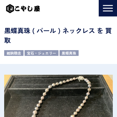
黒蝶真珠 ( パール ) ネックレス を 買
取
雑餉隈店
宝石・ジュエリー
黒蝶真珠