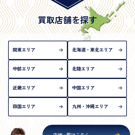
※日本国政府発行のもの
※2020年2月4日以降に申請された新型パスポートに
は「所持人記入欄（住所記載欄）」が存在しないた
買取店舗を探す
め、単体では古物営業法上の本人確認書類として認
められない（住所確認ができないため）。補助書類
が必要となります
関東エリア
北海道・東北エリア
中部エリア
北陸エリア
近畿エリア
中国エリア
四国エリア
九州・沖縄エリア
店舗一覧はこちら