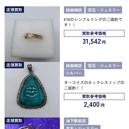
店頭買取
総曲輪店
宝石・ジュエリー
K18のシンプルリングのご成約で
す！！
買取参考価格
31,542
円
店頭買取
総曲輪店
宝石・ジュエリー
シルバー
ターコイズのネックレストップの
ご成約！！
買取参考価格
2,400
円
店頭買取
池下駅前店
宝石・ジュエリー