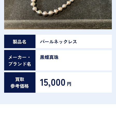
製品名
パールネックレス
メーカー・
黒蝶真珠
ブランド名
15,000
買取
円
参考価格