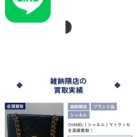
雑餉隈店の
買取実績
店頭買取
雑餉隈店
ブランド品
シャネル
CHANEL ( シャネル ) マトラッセ
を高価買取！