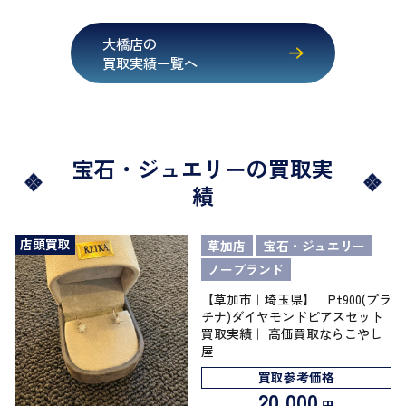
大橋店の
買取実績一覧へ
宝石・ジュエリーの買取実
績
店頭買取
草加店
宝石・ジュエリー
ノーブランド
【草加市｜埼玉県】 Pt900(プラ
チナ)ダイヤモンドピアスセット
買取実績｜ 高価買取ならこやし
屋
買取参考価格
20,000
円