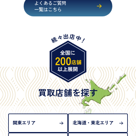
よくあるご質問
・マイナンバーカード
一覧はこちら
・在留カード
・身体障害手帳
・特別永住者証明書
・旧パスポート
※原則として「公的機関が発行し、氏名、住所、生
年月日が記載されているもの
※日本国政府発行のもの
※2020年2月4日以降に申請された新型パスポートに
は「所持人記入欄（住所記載欄）」が存在しないた
買取店舗を探す
め、単体では古物営業法上の本人確認書類として認
められない（住所確認ができないため）。補助書類
が必要となります
関東エリア
北海道・東北エリア