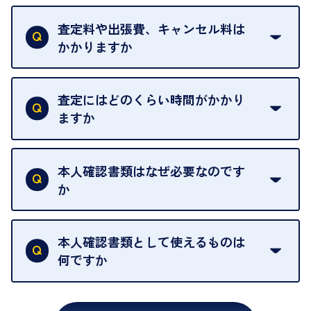
当店は質店ではありませんので、買い取ったお品物
を整えておりますので、お好きな時にお越しくださ
は基本的に販売へと回されます。買い戻しはできま
査定料や出張費、キャンセル料は
い。
せんので、ご了承ください。
かかりますか
お急ぎの場合はスタッフに一言お声がけください。
例外として、出張買取の場合は成約後でもクーリン
可能な限り、迅速に対応させていただきます。
一切いただいておりません。査定金額にご納得いた
グオフが可能です。
だけない場合は、その場でお断りいただいても問題
査定にはどのくらい時間がかかり
契約破棄という形で、お品物をお戻しすることがで
ございません。お気軽にご相談ください。
ますか
きます。
売却当日を含む8日間のうちに、お気軽にお申し出
お品物の内容や点数によって異なりますが、店頭買
ください。
取の場合は1点あたり数分程度が目安です。大量の
本人確認書類はなぜ必要なのです
出張買取のお品物は、8日間保管しております。
お品物の場合は、お時間をいただくことがございま
か
す。
買取店は古物営業法により、お客様のご本人確認を
行うことが義務付けられています。安心してお取引
本人確認書類として使えるものは
いただくためにも、ご協力をお願いいたします。
何ですか
・運転免許証
・健康保険証確認書