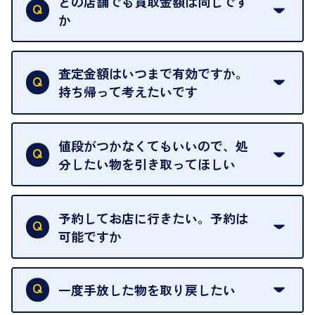
どの店舗でも買取金額は同じです
ご指定の場所にお伺いします。
か
はい。全店舗一律です。
ただし、中古市場は日々変動するため、査定した日
査定金額はいつまで有効ですか。
によって査定額が変わることはございます。
持ち帰って考えたいです
査定額は当日限り有効です。
中古市場が日々変動するため、翌日には査定額が変
値段がつかなくてもいいので、処
わることがございます。
分したい物を引き取ってほしい
再販不可能な物は、場合によってはお断りすること
がございます。ご了承ください。
予約してお店に行きたい。予約は
可能ですか
申し訳ありませんが、現在はご来店の予約は承って
おりません。
一度手放した物を取り戻したい
ご予約がなくてもお待たせすることがないよう体制