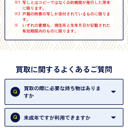
※1
写しとはコピーではなく公的機関が発行した原本
に限ります。
※2
戸籍の附票の写しが添付されているものに限りま
す。
※
いずれの書類も、現住所と生年月日が記載された
有効期限内のものに限ります。
買取に関するよくあるご質問
買取の際に必要な持ち物はありま
すか
本人確認書類をご用意ください。ご利用になれる書
類は
こちら
をご確認ください。
未成年ですが利用できますか