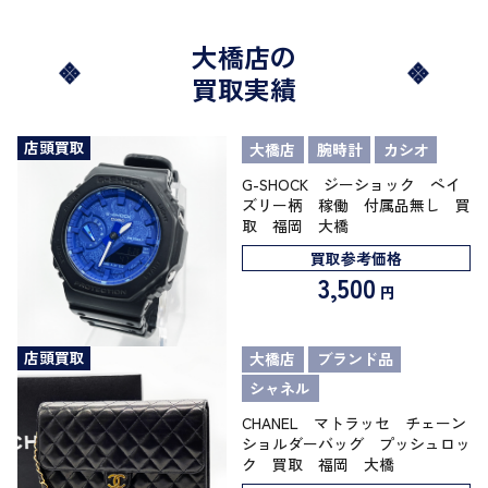
大橋店の
買取実績
店頭買取
大橋店
腕時計
カシオ
G-SHOCK ジーショック ペイ
ズリー柄 稼働 付属品無し 買
取 福岡 大橋
買取参考価格
3,500
円
店頭買取
大橋店
ブランド品
シャネル
CHANEL マトラッセ チェーン
ショルダーバッグ プッシュロッ
ク 買取 福岡 大橋