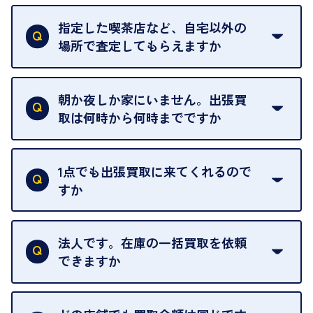
18歳未満の方は、保護者の同意があってもご利用い
ただけません。
指定した喫茶店など、自宅以外の
場所で査定してもらえますか
ご自宅以外での査定はお引き受けできません。ご指
定のお店や、ほかのお客様への迷惑となることが考
朝か夜しか家にいません。出張買
えられるためです。
取は何時から何時までですか
ご訪問可能時間は、10時から19時です。
ただし、お品物の種類や量によっては対応させてい
1点でも出張買取に来てくれるので
ただくことがあります。
すか
お気軽にお問合せください。
はい。1点でもお伺いします。
法人です。在庫の一括買取を依頼
できますか
はい。喜んで承ります。出張買取をご利用くださ
い。