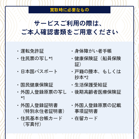
買取時に必要なもの
サービスご利用の際は、
ご本人確認書類をご用意ください
運転免許証
身体障がい者手帳
住民票の写し*1
健康保険証（船員保険
証）
日本国パスポート
戸籍の謄本、もしくは
抄本*2
国民健康保険証
生活保護受給証
外国人登録原票の写し
後期高齢者医療保険証
*1
外国人登録証明書
外国人登録原票の記載
（特別永住者証明書）
事項証明書
住民基本台帳カード
在留カード
（写真付）