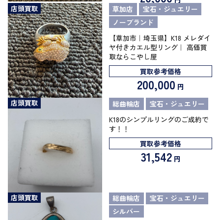
店頭買取
草加店
宝石・ジュエリー
ノーブランド
【草加市｜埼玉県】K18 メレダイ
ヤ付きカエル型リング｜ 高価買
取ならこやし屋
買取参考価格
200,000
円
店頭買取
総曲輪店
宝石・ジュエリー
K18のシンプルリングのご成約で
す！！
買取参考価格
31,542
円
店頭買取
総曲輪店
宝石・ジュエリー
シルバー