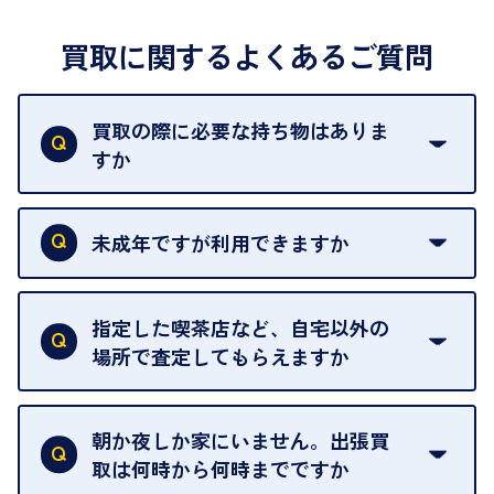
買取に関するよくあるご質問
買取の際に必要な持ち物はありま
すか
本人確認書類をご用意ください。ご利用になれる書
類は
こちら
をご確認ください。
未成年ですが利用できますか
18歳未満の方は、保護者の同意があってもご利用い
ただけません。
指定した喫茶店など、自宅以外の
場所で査定してもらえますか
ご自宅以外での査定はお引き受けできません。ご指
定のお店や、ほかのお客様への迷惑となることが考
朝か夜しか家にいません。出張買
えられるためです。
取は何時から何時までですか