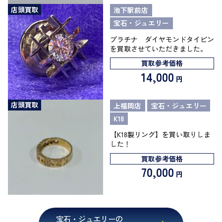
店頭買取
池下駅前店
宝石・ジュエリー
プラチナ ダイヤモンドタイピン
を買取させていただきました。
買取参考価格
14,000
円
店頭買取
上福岡店
宝石・ジュエリー
K18
【K18製リング】を買い取りしま
した！
買取参考価格
70,000
円
宝石・ジュエリーの