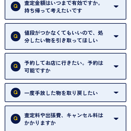
ただし、中古市場は日々変動するため、査定した日
査定金額はいつまで有効ですか。
によって査定額が変わることはございます。
持ち帰って考えたいです
査定額は当日限り有効です。
中古市場が日々変動するため、翌日には査定額が変
値段がつかなくてもいいので、処
わることがございます。
分したい物を引き取ってほしい
再販不可能な物は、場合によってはお断りすること
がございます。ご了承ください。
予約してお店に行きたい。予約は
可能ですか
申し訳ありませんが、現在はご来店の予約は承って
おりません。
一度手放した物を取り戻したい
ご予約がなくてもお待たせすることがないよう体制
当店は質店ではありませんので、買い取ったお品物
を整えておりますので、お好きな時にお越しくださ
は基本的に販売へと回されます。買い戻しはできま
査定料や出張費、キャンセル料は
い。
せんので、ご了承ください。
かかりますか
お急ぎの場合はスタッフに一言お声がけください。
例外として、出張買取の場合は成約後でもクーリン
可能な限り、迅速に対応させていただきます。