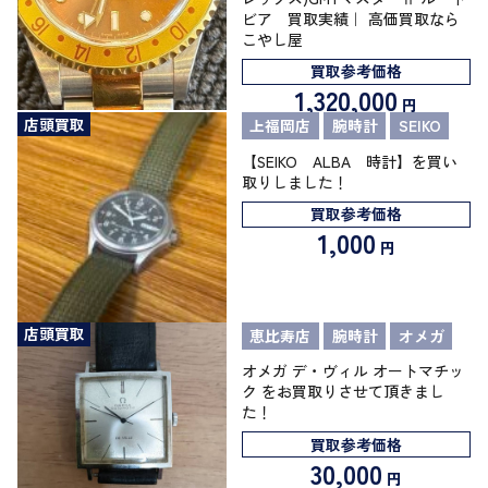
ビア 買取実績｜ 高価買取なら
こやし屋
買取参考価格
1,320,000
円
店頭買取
上福岡店
腕時計
SEIKO
【SEIKO ALBA 時計】を買い
取りしました！
買取参考価格
1,000
円
店頭買取
恵比寿店
腕時計
オメガ
オメガ デ・ヴィル オートマチッ
ク をお買取りさせて頂きまし
た！
買取参考価格
30,000
円