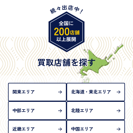
・特別永住者証明書
・旧パスポート
※原則として「公的機関が発行し、氏名、住所、生
年月日が記載されているもの
※日本国政府発行のもの
※2020年2月4日以降に申請された新型パスポートに
は「所持人記入欄（住所記載欄）」が存在しないた
買取店舗を探す
め、単体では古物営業法上の本人確認書類として認
められない（住所確認ができないため）。補助書類
が必要となります
関東エリア
北海道・東北エリア
中部エリア
北陸エリア
近畿エリア
中国エリア