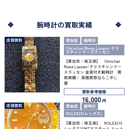
腕時計の買取実績
店頭買取
草加店
腕時計
Christian Riese Lassen/クリ
スチャンリースラッセン
【草加市｜埼玉県】 Christian
Riese Lassen/クリスチャンリー
スラッセン 金貨付き腕時計 買
取実績｜ 高価買取ならこやし
屋
買取参考価格
16,000
円
店頭買取
草加店
腕時計
ROLEX(ロレックス)
【草加市｜埼玉県】 ROLEX(ロ
レックス)GMTマスターⅡ ルート