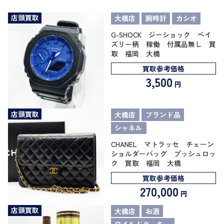
店頭買取
大橋店
腕時計
カシオ
G-SHOCK ジーショック ペイ
ズリー柄 稼働 付属品無し 買
取 福岡 大橋
買取参考価格
3,500
円
店頭買取
大橋店
ブランド品
シャネル
CHANEL マトラッセ チェーン
ショルダーバッグ プッシュロッ
ク 買取 福岡 大橋
買取参考価格
270,000
円
店頭買取
大橋店
お酒