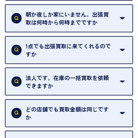
ご自宅以外での査定はお引き受けできません。ご指
定のお店や、ほかのお客様への迷惑となることが考
朝か夜しか家にいません。出張買
えられるためです。
取は何時から何時までですか
ご訪問可能時間は、10時から19時です。
ただし、お品物の種類や量によっては対応させてい
1点でも出張買取に来てくれるので
ただくことがあります。
すか
お気軽にお問合せください。
はい。1点でもお伺いします。
法人です。在庫の一括買取を依頼
できますか
はい。喜んで承ります。出張買取をご利用くださ
い。
どの店舗でも買取金額は同じです
ご指定の場所にお伺いします。
か
はい。全店舗一律です。