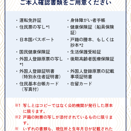
ご本人確認書類をご用意ください
運転免許証
身体障がい者手帳
住民票の写し*1
健康保険証（船員保険
証）
日本国パスポート
戸籍の謄本、もしくは
抄本*2
国民健康保険証
生活保護受給証
外国人登録原票の写し
後期高齢者医療保険証
*1
外国人登録証明書
外国人登録原票の記載
（特別永住者証明書）
事項証明書
住民基本台帳カード
在留カード
（写真付）
※1
写しとはコピーではなく公的機関が発行した原本
に限ります。
※2
戸籍の附票の写しが添付されているものに限りま
す。
※
いずれの書類も、現住所と生年月日が記載された