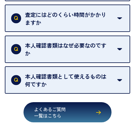
一切いただいておりません。査定金額にご納得いた
グオフが可能です。
だけない場合は、その場でお断りいただいても問題
査定にはどのくらい時間がかかり
契約破棄という形で、お品物をお戻しすることがで
ございません。お気軽にご相談ください。
ますか
きます。
売却当日を含む8日間のうちに、お気軽にお申し出
お品物の内容や点数によって異なりますが、店頭買
ください。
取の場合は1点あたり数分程度が目安です。大量の
本人確認書類はなぜ必要なのです
出張買取のお品物は、8日間保管しております。
お品物の場合は、お時間をいただくことがございま
か
す。
買取店は古物営業法により、お客様のご本人確認を
行うことが義務付けられています。安心してお取引
本人確認書類として使えるものは
いただくためにも、ご協力をお願いいたします。
何ですか
・運転免許証
・健康保険証確認書
よくあるご質問
・マイナンバーカード
一覧はこちら
・在留カード
・身体障害手帳