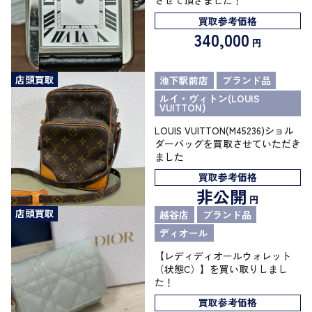
させて頂きました！
買取参考価格
340,000
円
店頭買取
池下駅前店
ブランド品
ルイ・ヴィトン(LOUIS
VUITTON)
LOUIS VUITTON(M45236)ショル
ダーバッグを買取させていただき
ました
買取参考価格
非公開
円
店頭買取
越谷店
ブランド品
ディオール
【レディディオールウォレット
（状態C）】を買い取りしまし
た！
買取参考価格