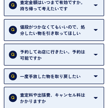
ただし、中古市場は日々変動するため、査定した日
査定金額はいつまで有効ですか。
によって査定額が変わることはございます。
持ち帰って考えたいです
査定額は当日限り有効です。
中古市場が日々変動するため、翌日には査定額が変
値段がつかなくてもいいので、処
わることがございます。
分したい物を引き取ってほしい
再販不可能な物は、場合によってはお断りすること
がございます。ご了承ください。
予約してお店に行きたい。予約は
可能ですか
申し訳ありませんが、現在はご来店の予約は承って
おりません。
一度手放した物を取り戻したい
ご予約がなくてもお待たせすることがないよう体制
当店は質店ではありませんので、買い取ったお品物
を整えておりますので、お好きな時にお越しくださ
は基本的に販売へと回されます。買い戻しはできま
査定料や出張費、キャンセル料は
い。
せんので、ご了承ください。
かかりますか
お急ぎの場合はスタッフに一言お声がけください。
例外として、出張買取の場合は成約後でもクーリン
可能な限り、迅速に対応させていただきます。