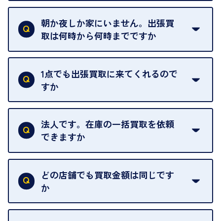
ご自宅以外での査定はお引き受けできません。ご指
定のお店や、ほかのお客様への迷惑となることが考
朝か夜しか家にいません。出張買
えられるためです。
取は何時から何時までですか
ご訪問可能時間は、10時から19時です。
ただし、お品物の種類や量によっては対応させてい
1点でも出張買取に来てくれるので
ただくことがあります。
すか
お気軽にお問合せください。
はい。1点でもお伺いします。
法人です。在庫の一括買取を依頼
できますか
はい。喜んで承ります。出張買取をご利用くださ
い。
どの店舗でも買取金額は同じです
ご指定の場所にお伺いします。
か
はい。全店舗一律です。