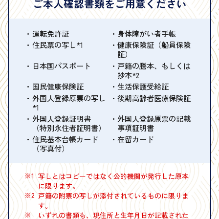
ご本人確認書類をご用意ください
運転免許証
身体障がい者手帳
住民票の写し*1
健康保険証（船員保険
証）
日本国パスポート
戸籍の謄本、もしくは
抄本*2
国民健康保険証
生活保護受給証
外国人登録原票の写し
後期高齢者医療保険証
*1
外国人登録証明書
外国人登録原票の記載
（特別永住者証明書）
事項証明書
住民基本台帳カード
在留カード
（写真付）
※1
写しとはコピーではなく公的機関が発行した原本
に限ります。
※2
戸籍の附票の写しが添付されているものに限りま
す。
※
いずれの書類も、現住所と生年月日が記載された