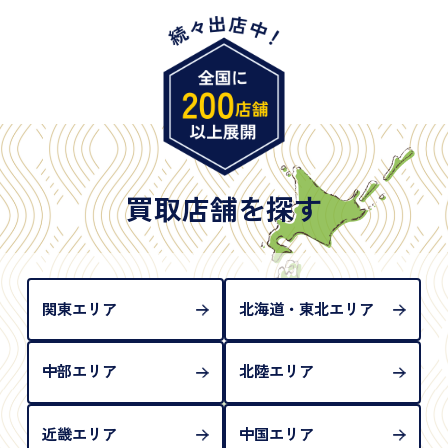
・特別永住者証明書
・旧パスポート
※原則として「公的機関が発行し、氏名、住所、生
年月日が記載されているもの
※日本国政府発行のもの
※2020年2月4日以降に申請された新型パスポートに
は「所持人記入欄（住所記載欄）」が存在しないた
買取店舗を探す
め、単体では古物営業法上の本人確認書類として認
められない（住所確認ができないため）。補助書類
が必要となります
関東エリア
北海道・東北エリア
中部エリア
北陸エリア
近畿エリア
中国エリア