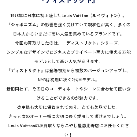
1978年
に日本に初上陸した
Louis Vuitton（ルイヴィトン）。
「ジャポニズム」
の影響を強く受けていて親和性が高く、多くの
日本人からいまだに高い人気を集めているブランドです。
今回お買取りしたのは、
「ディストリクト」
シリーズ。
シンプルなデザインでビジネスとプライベート両方に使える万能
モデルとして高い人気があります。
『ディストリクト』
は登場初期から複数のバージョンアップし、
NM3は初期に次ぐ2代目モデル。
新旧問わず、その日のコーディネートやシーンに合わせて使い分
けることができるのが魅力です。
売主様も大切に保管されており、とても美品でした。
きっと次のオーナー様に大切に長く愛用して頂けるでしょう。
Louis Vuitton
のお買取りなら
こやし屋恵比寿店
にお任せくださ
い！