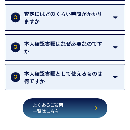
一切いただいておりません。査定金額にご納得いた
グオフが可能です。
だけない場合は、その場でお断りいただいても問題
査定にはどのくらい時間がかかり
契約破棄という形で、お品物をお戻しすることがで
ございません。お気軽にご相談ください。
ますか
きます。
売却当日を含む8日間のうちに、お気軽にお申し出
お品物の内容や点数によって異なりますが、店頭買
ください。
取の場合は1点あたり数分程度が目安です。大量の
本人確認書類はなぜ必要なのです
出張買取のお品物は、8日間保管しております。
お品物の場合は、お時間をいただくことがございま
か
す。
買取店は古物営業法により、お客様のご本人確認を
行うことが義務付けられています。安心してお取引
本人確認書類として使えるものは
いただくためにも、ご協力をお願いいたします。
何ですか
・運転免許証
・健康保険証確認書
よくあるご質問
・マイナンバーカード
一覧はこちら
・在留カード
・身体障害手帳