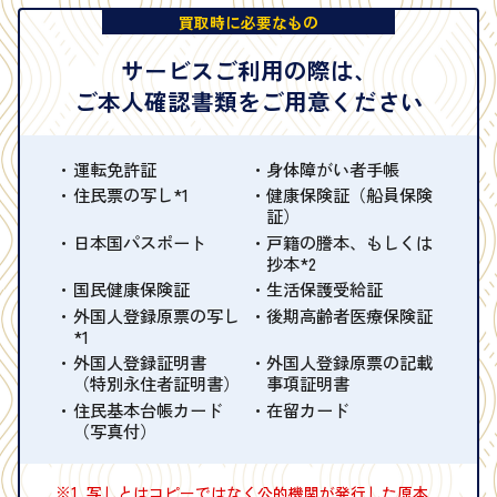
買取時に必要なもの
サービスご利用の際は、
ご本人確認書類をご用意ください
運転免許証
身体障がい者手帳
住民票の写し*1
健康保険証（船員保険
証）
日本国パスポート
戸籍の謄本、もしくは
抄本*2
国民健康保険証
生活保護受給証
外国人登録原票の写し
後期高齢者医療保険証
*1
外国人登録証明書
外国人登録原票の記載
（特別永住者証明書）
事項証明書
住民基本台帳カード
在留カード
（写真付）
※1
写しとはコピーではなく公的機関が発行した原本