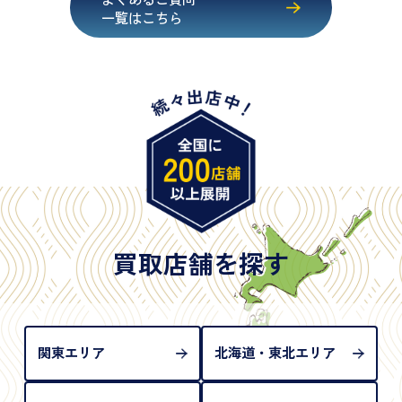
・マイナンバーカード
一覧はこちら
・在留カード
・身体障害手帳
・特別永住者証明書
・旧パスポート
※原則として「公的機関が発行し、氏名、住所、生
年月日が記載されているもの
※日本国政府発行のもの
※2020年2月4日以降に申請された新型パスポートに
は「所持人記入欄（住所記載欄）」が存在しないた
買取店舗を探す
め、単体では古物営業法上の本人確認書類として認
められない（住所確認ができないため）。補助書類
が必要となります
関東エリア
北海道・東北エリア