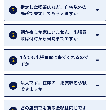
ただけません。
指定した喫茶店など、自宅以外の
場所で査定してもらえますか
ご自宅以外での査定はお引き受けできません。ご指
定のお店や、ほかのお客様への迷惑となることが考
朝か夜しか家にいません。出張買
えられるためです。
取は何時から何時までですか
ご訪問可能時間は、10時から19時です。
ただし、お品物の種類や量によっては対応させてい
1点でも出張買取に来てくれるので
ただくことがあります。
すか
お気軽にお問合せください。
はい。1点でもお伺いします。
法人です。在庫の一括買取を依頼
できますか
はい。喜んで承ります。出張買取をご利用くださ
い。
どの店舗でも買取金額は同じです