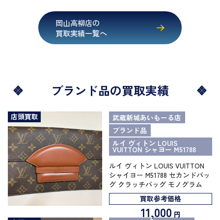
岡山高柳店の
買取実績一覧へ
ブランド品の買取実績
店頭買取
武蔵新城あいもーる店
ブランド品
ルイ ヴィトン LOUIS
VUITTON シャヨー M51788
ルイ ヴィトン LOUIS VUITTON
シャイヨー M51788 セカンドバッ
グ クラッチバッグ モノグラム
買取参考価格
11,000
円