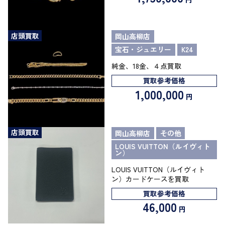
店頭買取
岡山高柳店
宝石・ジュエリー
K24
純金、18金、４点買取
買取参考価格
1,000,000
円
店頭買取
岡山高柳店
その他
LOUIS VUITTON（ルイヴィト
ン）
LOUIS VUITTON（ルイヴィト
ン）カードケースを買取
買取参考価格
46,000
円