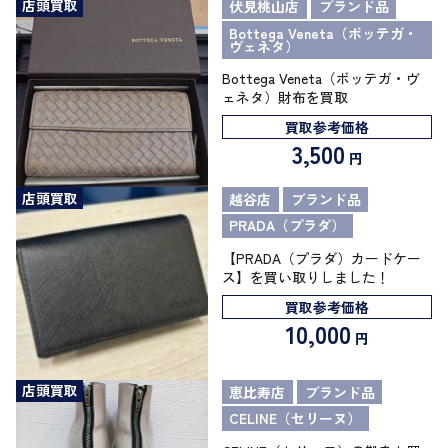
店頭買取
伏見桃山店
ブランド品
Bottega Veneta（ボッテガ・
ヴェネタ）
Bottega Veneta（ボッテガ・ヴ
ェネタ）財布を買取
買取参考価格
3,500
円
店頭買取
越谷店
ブランド品
PRADA（プラダ）
【PRADA（プラダ）カードケー
ス】を買い取りしました！
買取参考価格
10,000
円
店頭買取
恵比寿店
ブランド品
CELINE（セリーヌ）