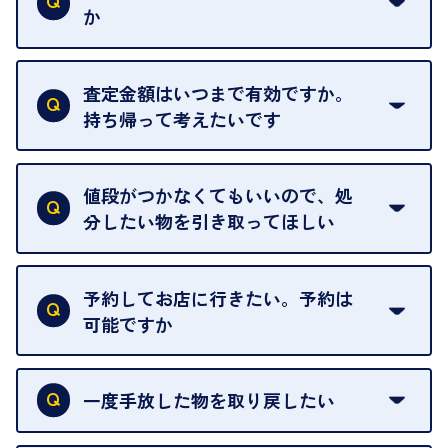
ご指定の場所にお伺いします。
か
はい。全店舗一律です。
ただし、中古市場は日々変動するため、査定した日
査定金額はいつまで有効ですか。
によって査定額が変わることはございます。
持ち帰って考えたいです
査定額は当日限り有効です。
中古市場が日々変動するため、翌日には査定額が変
値段がつかなくてもいいので、処
わることがございます。
分したい物を引き取ってほしい
再販不可能な物は、場合によってはお断りすること
がございます。ご了承ください。
予約してお店に行きたい。予約は
可能ですか
申し訳ありませんが、現在はご来店の予約は承って
おりません。
一度手放した物を取り戻したい
ご予約がなくてもお待たせすることがないよう体制
当店は質店ではありませんので、買い取ったお品物