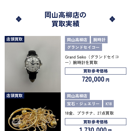
岡山高柳店の
買取実績
店頭買取
岡山高柳店
腕時計
グランドセイコー
Grand Seiko（グランドセイコ
ー）腕時計を買取
買取参考価格
720,000
円
店頭買取
岡山高柳店
宝石・ジュエリー
K18
18金、プラチナ、27点買取
買取参考価格
1,730,000
円