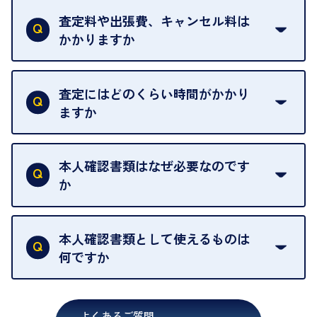
を整えておりますので、お好きな時にお越しくださ
は基本的に販売へと回されます。買い戻しはできま
査定料や出張費、キャンセル料は
い。
せんので、ご了承ください。
かかりますか
お急ぎの場合はスタッフに一言お声がけください。
例外として、出張買取の場合は成約後でもクーリン
可能な限り、迅速に対応させていただきます。
一切いただいておりません。査定金額にご納得いた
グオフが可能です。
だけない場合は、その場でお断りいただいても問題
査定にはどのくらい時間がかかり
契約破棄という形で、お品物をお戻しすることがで
ございません。お気軽にご相談ください。
ますか
きます。
売却当日を含む8日間のうちに、お気軽にお申し出
お品物の内容や点数によって異なりますが、店頭買
ください。
取の場合は1点あたり数分程度が目安です。大量の
本人確認書類はなぜ必要なのです
出張買取のお品物は、8日間保管しております。
お品物の場合は、お時間をいただくことがございま
か
す。
買取店は古物営業法により、お客様のご本人確認を
行うことが義務付けられています。安心してお取引
本人確認書類として使えるものは
いただくためにも、ご協力をお願いいたします。
何ですか
・運転免許証
・健康保険証確認書
よくあるご質問