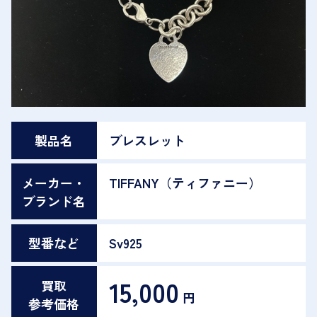
製品名
ブレスレット
メーカー・
TIFFANY（ティファニー）
ブランド名
型番など
Sv925
15,000
買取
円
参考価格