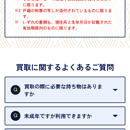
に限ります。
※2
戸籍の附票の写しが添付されているものに限りま
す。
※
いずれの書類も、現住所と生年月日が記載された
有効期限内のものに限ります。
買取に関するよくあるご質問
買取の際に必要な持ち物はありま
すか
本人確認書類をご用意ください。ご利用になれる書
類は
こちら
をご確認ください。
未成年ですが利用できますか
18歳未満の方は、保護者の同意があってもご利用い