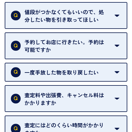
査定額は当日限り有効です。
中古市場が日々変動するため、翌日には査定額が変
値段がつかなくてもいいので、処
わることがございます。
分したい物を引き取ってほしい
再販不可能な物は、場合によってはお断りすること
がございます。ご了承ください。
予約してお店に行きたい。予約は
可能ですか
申し訳ありませんが、現在はご来店の予約は承って
おりません。
一度手放した物を取り戻したい
ご予約がなくてもお待たせすることがないよう体制
当店は質店ではありませんので、買い取ったお品物
を整えておりますので、お好きな時にお越しくださ
は基本的に販売へと回されます。買い戻しはできま
査定料や出張費、キャンセル料は
い。
せんので、ご了承ください。
かかりますか
お急ぎの場合はスタッフに一言お声がけください。
例外として、出張買取の場合は成約後でもクーリン
可能な限り、迅速に対応させていただきます。
一切いただいておりません。査定金額にご納得いた
グオフが可能です。
だけない場合は、その場でお断りいただいても問題
査定にはどのくらい時間がかかり
契約破棄という形で、お品物をお戻しすることがで
ございません。お気軽にご相談ください。