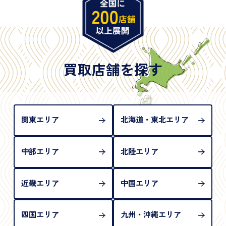
※原則として「公的機関が発行し、氏名、住所、生
年月日が記載されているもの
※日本国政府発行のもの
※2020年2月4日以降に申請された新型パスポートに
は「所持人記入欄（住所記載欄）」が存在しないた
買取店舗を探す
め、単体では古物営業法上の本人確認書類として認
められない（住所確認ができないため）。補助書類
が必要となります
関東エリア
北海道・東北エリア
中部エリア
北陸エリア
近畿エリア
中国エリア
四国エリア
九州・沖縄エリア