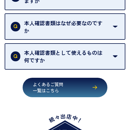
ますか
きます。
売却当日を含む8日間のうちに、お気軽にお申し出
お品物の内容や点数によって異なりますが、店頭買
ください。
取の場合は1点あたり数分程度が目安です。大量の
本人確認書類はなぜ必要なのです
出張買取のお品物は、8日間保管しております。
お品物の場合は、お時間をいただくことがございま
か
す。
買取店は古物営業法により、お客様のご本人確認を
行うことが義務付けられています。安心してお取引
本人確認書類として使えるものは
いただくためにも、ご協力をお願いいたします。
何ですか
・運転免許証
・健康保険証確認書
よくあるご質問
・マイナンバーカード
一覧はこちら
・在留カード
・身体障害手帳
・特別永住者証明書
・旧パスポート