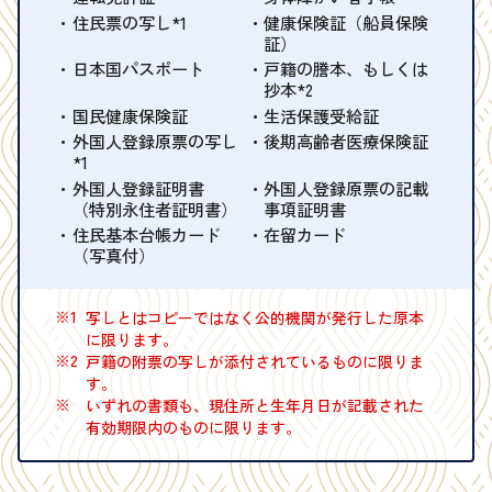
住民票の写し*1
健康保険証（船員保険
証）
日本国パスポート
戸籍の謄本、もしくは
抄本*2
国民健康保険証
生活保護受給証
外国人登録原票の写し
後期高齢者医療保険証
*1
外国人登録証明書
外国人登録原票の記載
（特別永住者証明書）
事項証明書
住民基本台帳カード
在留カード
（写真付）
※1
写しとはコピーではなく公的機関が発行した原本
に限ります。
※2
戸籍の附票の写しが添付されているものに限りま
す。
※
いずれの書類も、現住所と生年月日が記載された
有効期限内のものに限ります。