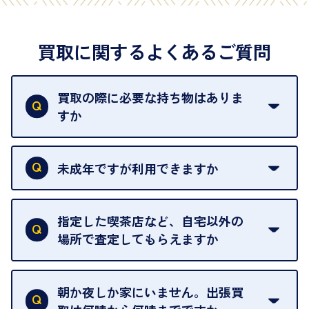
買取に関するよくあるご質問
買取の際に必要な持ち物はありま
すか
本人確認書類をご用意ください。ご利用になれる書
類は
こちら
をご確認ください。
未成年ですが利用できますか
18歳未満の方は、保護者の同意があってもご利用い
ただけません。
指定した喫茶店など、自宅以外の
場所で査定してもらえますか
ご自宅以外での査定はお引き受けできません。ご指
定のお店や、ほかのお客様への迷惑となることが考
朝か夜しか家にいません。出張買
えられるためです。