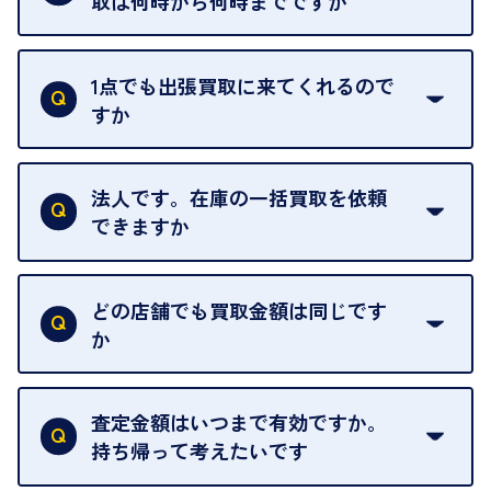
取は何時から何時までですか
ご訪問可能時間は、10時から19時です。
ただし、お品物の種類や量によっては対応させてい
1点でも出張買取に来てくれるので
ただくことがあります。
すか
お気軽にお問合せください。
はい。1点でもお伺いします。
法人です。在庫の一括買取を依頼
できますか
はい。喜んで承ります。出張買取をご利用くださ
い。
どの店舗でも買取金額は同じです
ご指定の場所にお伺いします。
か
はい。全店舗一律です。
ただし、中古市場は日々変動するため、査定した日
査定金額はいつまで有効ですか。
によって査定額が変わることはございます。
持ち帰って考えたいです