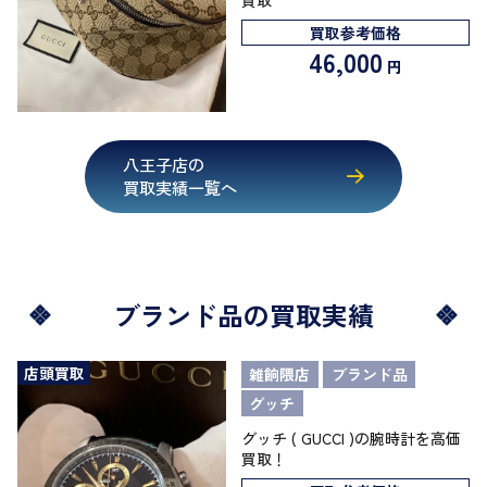
買取
買取参考価格
46,000
円
八王子店の
買取実績一覧へ
ブランド品の買取実績
店頭買取
雑餉隈店
ブランド品
グッチ
グッチ ( GUCCI )の腕時計を高価
買取！