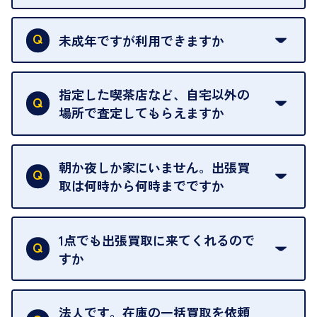
本人確認書類をご用意ください。ご利用になれる書
類は
こちら
をご確認ください。
未成年ですが利用できますか
18歳未満の方は、保護者の同意があってもご利用い
ただけません。
指定した喫茶店など、自宅以外の
場所で査定してもらえますか
ご自宅以外での査定はお引き受けできません。ご指
定のお店や、ほかのお客様への迷惑となることが考
朝か夜しか家にいません。出張買
えられるためです。
取は何時から何時までですか
ご訪問可能時間は、10時から19時です。
ただし、お品物の種類や量によっては対応させてい
1点でも出張買取に来てくれるので
ただくことがあります。
すか
お気軽にお問合せください。
はい。1点でもお伺いします。
法人です。在庫の一括買取を依頼