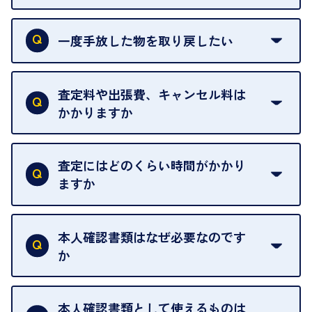
申し訳ありませんが、現在はご来店の予約は承って
おりません。
一度手放した物を取り戻したい
ご予約がなくてもお待たせすることがないよう体制
当店は質店ではありませんので、買い取ったお品物
を整えておりますので、お好きな時にお越しくださ
は基本的に販売へと回されます。買い戻しはできま
査定料や出張費、キャンセル料は
い。
せんので、ご了承ください。
かかりますか
お急ぎの場合はスタッフに一言お声がけください。
例外として、出張買取の場合は成約後でもクーリン
可能な限り、迅速に対応させていただきます。
一切いただいておりません。査定金額にご納得いた
グオフが可能です。
だけない場合は、その場でお断りいただいても問題
査定にはどのくらい時間がかかり
契約破棄という形で、お品物をお戻しすることがで
ございません。お気軽にご相談ください。
ますか
きます。
売却当日を含む8日間のうちに、お気軽にお申し出
お品物の内容や点数によって異なりますが、店頭買
ください。
取の場合は1点あたり数分程度が目安です。大量の
本人確認書類はなぜ必要なのです
出張買取のお品物は、8日間保管しております。
お品物の場合は、お時間をいただくことがございま
か
す。
買取店は古物営業法により、お客様のご本人確認を
行うことが義務付けられています。安心してお取引
本人確認書類として使えるものは