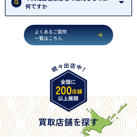
いただくためにも、ご協力をお願いいたします。
何ですか
・運転免許証
・健康保険証確認書
よくあるご質問
・マイナンバーカード
一覧はこちら
・在留カード
・身体障害手帳
・特別永住者証明書
・旧パスポート
※原則として「公的機関が発行し、氏名、住所、生
年月日が記載されているもの
※日本国政府発行のもの
※2020年2月4日以降に申請された新型パスポートに
は「所持人記入欄（住所記載欄）」が存在しないた
買取店舗を探す
め、単体では古物営業法上の本人確認書類として認
められない（住所確認ができないため）。補助書類