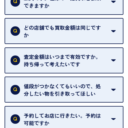
できますか
はい。喜んで承ります。出張買取をご利用くださ
い。
どの店舗でも買取金額は同じです
ご指定の場所にお伺いします。
か
はい。全店舗一律です。
ただし、中古市場は日々変動するため、査定した日
査定金額はいつまで有効ですか。
によって査定額が変わることはございます。
持ち帰って考えたいです
査定額は当日限り有効です。
中古市場が日々変動するため、翌日には査定額が変
値段がつかなくてもいいので、処
わることがございます。
分したい物を引き取ってほしい
再販不可能な物は、場合によってはお断りすること
がございます。ご了承ください。
予約してお店に行きたい。予約は
可能ですか