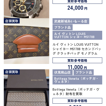
買取参考価格
24,000
円
店頭買取
武蔵新城あいもーる店
ブランド品
ルイ ヴィトン LOUIS
VUITTON シャヨー M51788
ルイ ヴィトン LOUIS VUITTON
シャイヨー M51788 セカンドバッ
グ クラッチバッグ モノグラム
買取参考価格
11,000
円
店頭買取
伏見桃山店
ブランド品
Bottega Veneta（ボッテガ・
ヴェネタ）
Bottega Veneta（ボッテガ・ヴ
ェネタ）財布を買取
買取参考価格