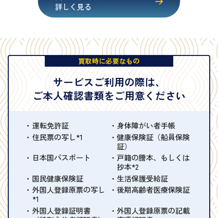
詳しく見る
買取時に必要なもの
サービスご利用の際は、
ご本人確認書類をご用意ください
運転免許証
身体障がい者手帳
住民票の写し*1
健康保険証（船員保険
証）
日本国パスポート
戸籍の謄本、もしくは
抄本*2
国民健康保険証
生活保護受給証
外国人登録原票の写し
後期高齢者医療保険証
*1
外国人登録証明書
外国人登録原票の記載