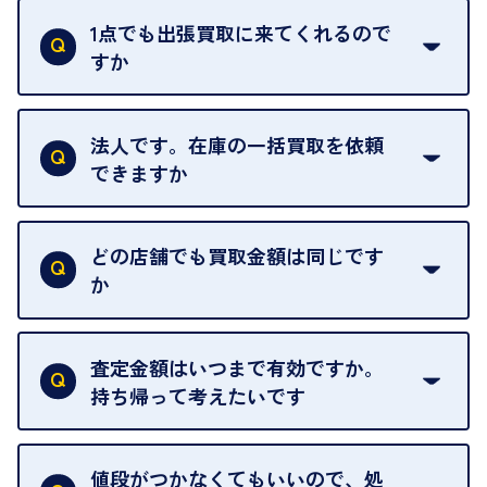
ただし、お品物の種類や量によっては対応させてい
1点でも出張買取に来てくれるので
ただくことがあります。
すか
お気軽にお問合せください。
はい。1点でもお伺いします。
法人です。在庫の一括買取を依頼
できますか
はい。喜んで承ります。出張買取をご利用くださ
い。
どの店舗でも買取金額は同じです
ご指定の場所にお伺いします。
か
はい。全店舗一律です。
ただし、中古市場は日々変動するため、査定した日
査定金額はいつまで有効ですか。
によって査定額が変わることはございます。
持ち帰って考えたいです
査定額は当日限り有効です。
中古市場が日々変動するため、翌日には査定額が変
値段がつかなくてもいいので、処