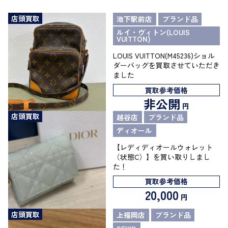
店頭買取
池下駅前店
ブランド品
ルイ・ヴィトン(LOUIS
VUITTON)
LOUIS VUITTON(M45236)ショル
ダーバッグを買取させていただき
ました
買取参考価格
非公開
円
店頭買取
越谷店
ブランド品
ディオール
【レディディオールウォレット
（状態C）】を買い取りしまし
た！
買取参考価格
20,000
円
店頭買取
上福岡店
ブランド品