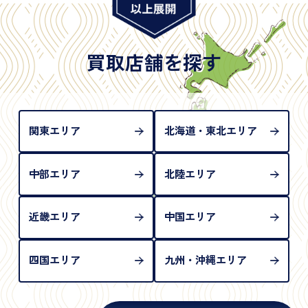
※日本国政府発行のもの
※2020年2月4日以降に申請された新型パスポートに
は「所持人記入欄（住所記載欄）」が存在しないた
買取店舗を探す
め、単体では古物営業法上の本人確認書類として認
められない（住所確認ができないため）。補助書類
が必要となります
関東エリア
北海道・東北エリア
中部エリア
北陸エリア
近畿エリア
中国エリア
四国エリア
九州・沖縄エリア