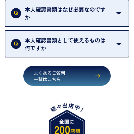
ください。
取の場合は1点あたり数分程度が目安です。大量の
本人確認書類はなぜ必要なのです
出張買取のお品物は、8日間保管しております。
お品物の場合は、お時間をいただくことがございま
か
す。
買取店は古物営業法により、お客様のご本人確認を
行うことが義務付けられています。安心してお取引
本人確認書類として使えるものは
いただくためにも、ご協力をお願いいたします。
何ですか
・運転免許証
・健康保険証確認書
よくあるご質問
・マイナンバーカード
一覧はこちら
・在留カード
・身体障害手帳
・特別永住者証明書
・旧パスポート
※原則として「公的機関が発行し、氏名、住所、生
年月日が記載されているもの