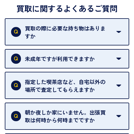
買取に関するよくあるご質問
買取の際に必要な持ち物はありま
すか
本人確認書類をご用意ください。ご利用になれる書
類は
こちら
をご確認ください。
未成年ですが利用できますか
18歳未満の方は、保護者の同意があってもご利用い
ただけません。
指定した喫茶店など、自宅以外の
場所で査定してもらえますか
ご自宅以外での査定はお引き受けできません。ご指
定のお店や、ほかのお客様への迷惑となることが考
朝か夜しか家にいません。出張買
えられるためです。
取は何時から何時までですか
ご訪問可能時間は、10時から19時です。