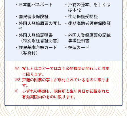
日本国パスポート
戸籍の謄本、もしくは
抄本*2
国民健康保険証
生活保護受給証
外国人登録原票の写し
後期高齢者医療保険証
*1
外国人登録証明書
外国人登録原票の記載
（特別永住者証明書）
事項証明書
住民基本台帳カード
在留カード
（写真付）
※1
写しとはコピーではなく公的機関が発行した原本
に限ります。
※2
戸籍の附票の写しが添付されているものに限りま
す。
※
いずれの書類も、現住所と生年月日が記載された
有効期限内のものに限ります。