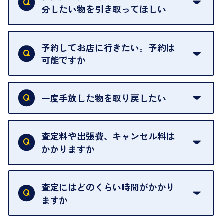
わることがございます。
分したい物を引き取ってほしい
再販不可能な物は、場合によってはお断りすること
がございます。ご了承ください。
予約してお店に行きたい。予約は
可能ですか
申し訳ありませんが、現在はご来店の予約は承って
おりません。
一度手放した物を取り戻したい
ご予約がなくてもお待たせすることがないよう体制
当店は質店ではありませんので、買い取ったお品物
を整えておりますので、お好きな時にお越しくださ
は基本的に販売へと回されます。買い戻しはできま
査定料や出張費、キャンセル料は
い。
せんので、ご了承ください。
かかりますか
お急ぎの場合はスタッフに一言お声がけください。
例外として、出張買取の場合は成約後でもクーリン
可能な限り、迅速に対応させていただきます。
一切いただいておりません。査定金額にご納得いた
グオフが可能です。
だけない場合は、その場でお断りいただいても問題
査定にはどのくらい時間がかかり
契約破棄という形で、お品物をお戻しすることがで
ございません。お気軽にご相談ください。
ますか
きます。
売却当日を含む8日間のうちに、お気軽にお申し出
お品物の内容や点数によって異なりますが、店頭買