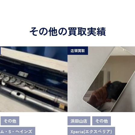
その他の買取実績
店頭買取
その他
浜田山店
その他
ム・S・ヘインズ
Xperia(エクスペリア)