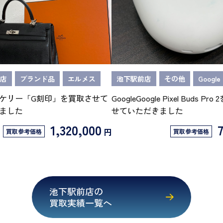
店
ブランド品
エルメス
池下駅前店
その他
Google
ケリー「G刻印」を買取させて
GoogleGoogle Pixel Buds Pr
ました
せていただきました
1,320,000
円
買取参考価格
買取参考価格
池下駅前店の
買取実績一覧へ