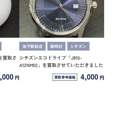
池下駅前店
腕時計
シチズン
o 2を買取さ
シチズンエコドライブ「J810-
A12NM02」を買取させていただきました
7,000
4,000
円
円
買取参考価格