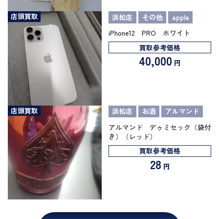
店頭買取
浜松店
その他
apple
iPhone12 PRO ホワイト
買取参考価格
40,000
円
店頭買取
浜松店
お酒
アルマンド
アルマンド デゥミセック（袋付
き）（レッド）
買取参考価格
28
円