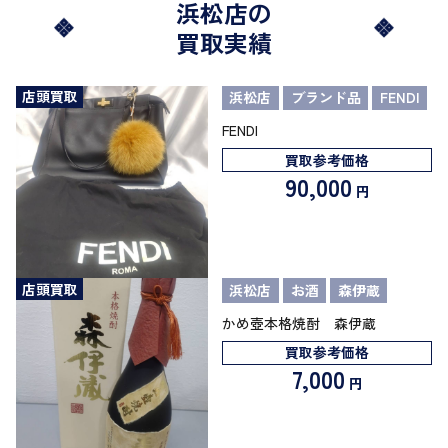
浜松店の
買取実績
店頭買取
浜松店
ブランド品
FENDI
FENDI
買取参考価格
90,000
円
店頭買取
浜松店
お酒
森伊蔵
かめ壺本格焼酎 森伊蔵
買取参考価格
7,000
円