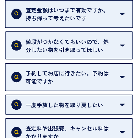
ただし、中古市場は日々変動するため、査定した日
査定金額はいつまで有効ですか。
によって査定額が変わることはございます。
持ち帰って考えたいです
査定額は当日限り有効です。
中古市場が日々変動するため、翌日には査定額が変
値段がつかなくてもいいので、処
わることがございます。
分したい物を引き取ってほしい
再販不可能な物は、場合によってはお断りすること
がございます。ご了承ください。
予約してお店に行きたい。予約は
可能ですか
申し訳ありませんが、現在はご来店の予約は承って
おりません。
一度手放した物を取り戻したい
ご予約がなくてもお待たせすることがないよう体制
当店は質店ではありませんので、買い取ったお品物
を整えておりますので、お好きな時にお越しくださ
は基本的に販売へと回されます。買い戻しはできま
査定料や出張費、キャンセル料は
い。
せんので、ご了承ください。
かかりますか
お急ぎの場合はスタッフに一言お声がけください。