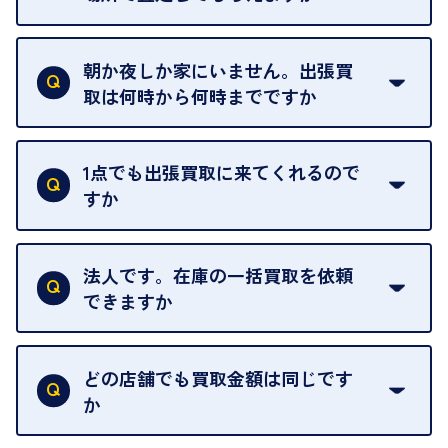
ご自宅以外での査定はお引き受けできません。ご指
定のお店や、ほかのお客様への迷惑となることが考
朝か夜しか家にいません。出張買
えられるためです。
取は何時から何時までですか
ご訪問可能時間は、10時から19時です。
ただし、お品物の種類や量によっては対応させてい
1点でも出張買取に来てくれるので
ただくことがあります。
すか
お気軽にお問合せください。
はい。1点でもお伺いします。
法人です。在庫の一括買取を依頼
できますか
はい。喜んで承ります。出張買取をご利用くださ
い。
どの店舗でも買取金額は同じです
ご指定の場所にお伺いします。
か
はい。全店舗一律です。