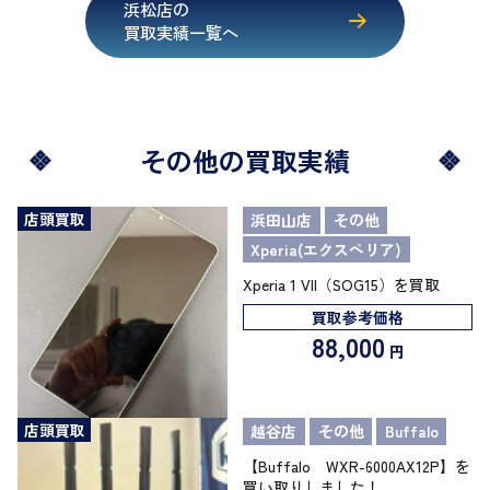
浜松店の
買取実績一覧へ
その他の買取実績
店頭買取
浜田山店
その他
Xperia(エクスペリア)
Xperia 1 VII（SOG15）を買取
買取参考価格
88,000
円
店頭買取
越谷店
その他
Buffalo
【Buffalo WXR-6000AX12P】を
買い取りしました！