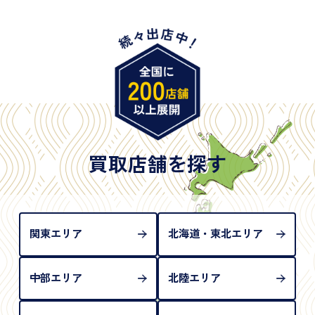
・身体障害手帳
・特別永住者証明書
・旧パスポート
※原則として「公的機関が発行し、氏名、住所、生
年月日が記載されているもの
※日本国政府発行のもの
※2020年2月4日以降に申請された新型パスポートに
は「所持人記入欄（住所記載欄）」が存在しないた
買取店舗を探す
め、単体では古物営業法上の本人確認書類として認
められない（住所確認ができないため）。補助書類
が必要となります
関東エリア
北海道・東北エリア
中部エリア
北陸エリア