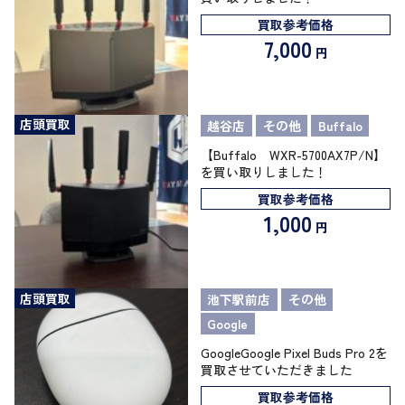
買取参考価格
7,000
円
店頭買取
越谷店
その他
Buffalo
【Buffalo WXR-5700AX7P/N】
を買い取りしました！
買取参考価格
1,000
円
店頭買取
池下駅前店
その他
Google
GoogleGoogle Pixel Buds Pro 2を
買取させていただきました
買取参考価格