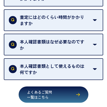
例外として、出張買取の場合は成約後でもクーリン
可能な限り、迅速に対応させていただきます。
一切いただいておりません。査定金額にご納得いた
グオフが可能です。
だけない場合は、その場でお断りいただいても問題
査定にはどのくらい時間がかかり
契約破棄という形で、お品物をお戻しすることがで
ございません。お気軽にご相談ください。
ますか
きます。
売却当日を含む8日間のうちに、お気軽にお申し出
お品物の内容や点数によって異なりますが、店頭買
ください。
取の場合は1点あたり数分程度が目安です。大量の
本人確認書類はなぜ必要なのです
出張買取のお品物は、8日間保管しております。
お品物の場合は、お時間をいただくことがございま
か
す。
買取店は古物営業法により、お客様のご本人確認を
行うことが義務付けられています。安心してお取引
本人確認書類として使えるものは
いただくためにも、ご協力をお願いいたします。
何ですか
・運転免許証
・健康保険証確認書
よくあるご質問
・マイナンバーカード
一覧はこちら
・在留カード