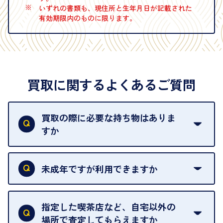
※
いずれの書類も、現住所と生年月日が記載された
有効期限内のものに限ります。
買取に関するよくあるご質問
買取の際に必要な持ち物はありま
すか
本人確認書類をご用意ください。ご利用になれる書
類は
こちら
をご確認ください。
未成年ですが利用できますか
18歳未満の方は、保護者の同意があってもご利用い
ただけません。
指定した喫茶店など、自宅以外の
場所で査定してもらえますか