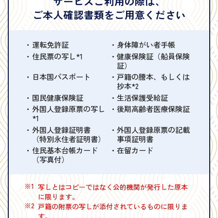
サービスご利用の際は、
ご本人確認書類をご用意ください
運転免許証
身体障がい者手帳
住民票の写し*1
健康保険証（船員保険
証）
日本国パスポート
戸籍の謄本、もしくは
抄本*2
国民健康保険証
生活保護受給証
外国人登録原票の写し
後期高齢者医療保険証
*1
外国人登録証明書
外国人登録原票の記載
（特別永住者証明書）
事項証明書
住民基本台帳カード
在留カード
（写真付）
※1
写しとはコピーではなく公的機関が発行した原本
に限ります。
※2
戸籍の附票の写しが添付されているものに限りま
す。