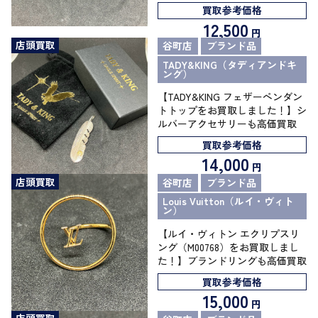
買取参考価格
12,500
円
店頭買取
谷町店
ブランド品
TADY&KING（タディアンドキ
ング）
【TADY&KING フェザーペンダン
トトップをお買取しました！】シ
ルバーアクセサリーも高価買取
買取参考価格
14,000
円
店頭買取
谷町店
ブランド品
Louis Vuitton（ルイ・ヴィト
ン）
【ルイ・ヴィトン エクリプスリ
ング（M00768）をお買取しまし
た！】ブランドリングも高価買取
買取参考価格
15,000
円