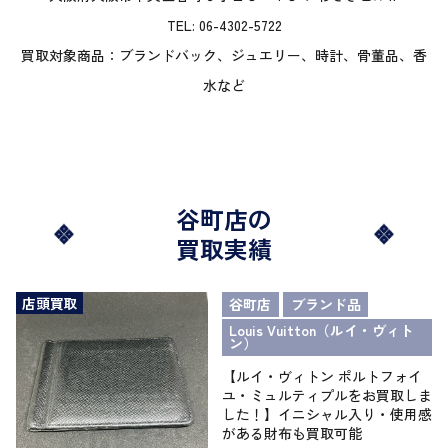
TEL:
06-4302-5722
買取対象商品：ブランドバック、ジュエリー、時計、骨董品、香
水など
谷町店の
買取実績
店頭買取
谷町店
ブランド品
Louis Vuitton（ルイ・ヴィト
ン）
【ルイ・ヴィトン ポルトフォイ
ユ・ミュルティプルをお買取しま
した！】イニシャル入り・使用感
がある財布も買取可能