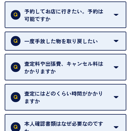
再販不可能な物は、場合によってはお断りすること
がございます。ご了承ください。
予約してお店に行きたい。予約は
可能ですか
申し訳ありませんが、現在はご来店の予約は承って
おりません。
一度手放した物を取り戻したい
ご予約がなくてもお待たせすることがないよう体制
当店は質店ではありませんので、買い取ったお品物
を整えておりますので、お好きな時にお越しくださ
は基本的に販売へと回されます。買い戻しはできま
査定料や出張費、キャンセル料は
い。
せんので、ご了承ください。
かかりますか
お急ぎの場合はスタッフに一言お声がけください。
例外として、出張買取の場合は成約後でもクーリン
可能な限り、迅速に対応させていただきます。
一切いただいておりません。査定金額にご納得いた
グオフが可能です。
だけない場合は、その場でお断りいただいても問題
査定にはどのくらい時間がかかり
契約破棄という形で、お品物をお戻しすることがで
ございません。お気軽にご相談ください。
ますか
きます。
売却当日を含む8日間のうちに、お気軽にお申し出
お品物の内容や点数によって異なりますが、店頭買
ください。
取の場合は1点あたり数分程度が目安です。大量の
本人確認書類はなぜ必要なのです
出張買取のお品物は、8日間保管しております。
お品物の場合は、お時間をいただくことがございま