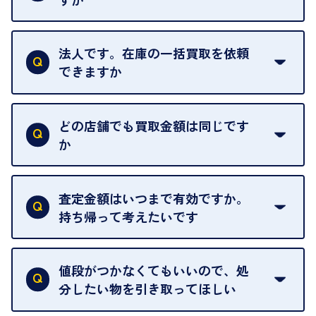
お気軽にお問合せください。
はい。1点でもお伺いします。
法人です。在庫の一括買取を依頼
できますか
はい。喜んで承ります。出張買取をご利用くださ
い。
どの店舗でも買取金額は同じです
ご指定の場所にお伺いします。
か
はい。全店舗一律です。
ただし、中古市場は日々変動するため、査定した日
査定金額はいつまで有効ですか。
によって査定額が変わることはございます。
持ち帰って考えたいです
査定額は当日限り有効です。
中古市場が日々変動するため、翌日には査定額が変
値段がつかなくてもいいので、処
わることがございます。
分したい物を引き取ってほしい