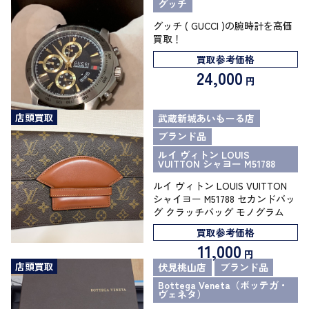
グッチ
グッチ ( GUCCI )の腕時計を高価
買取！
買取参考価格
24,000
円
店頭買取
武蔵新城あいもーる店
ブランド品
ルイ ヴィトン LOUIS
VUITTON シャヨー M51788
ルイ ヴィトン LOUIS VUITTON
シャイヨー M51788 セカンドバッ
グ クラッチバッグ モノグラム
買取参考価格
11,000
円
店頭買取
伏見桃山店
ブランド品
Bottega Veneta（ボッテガ・
ヴェネタ）