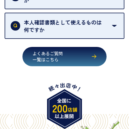
か
す。
買取店は古物営業法により、お客様のご本人確認を
行うことが義務付けられています。安心してお取引
本人確認書類として使えるものは
いただくためにも、ご協力をお願いいたします。
何ですか
・運転免許証
・健康保険証確認書
よくあるご質問
・マイナンバーカード
一覧はこちら
・在留カード
・身体障害手帳
・特別永住者証明書
・旧パスポート
※原則として「公的機関が発行し、氏名、住所、生
年月日が記載されているもの
※日本国政府発行のもの
※2020年2月4日以降に申請された新型パスポートに