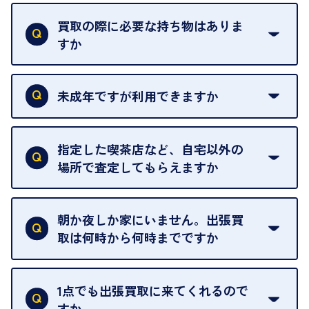
買取の際に必要な持ち物はありま
すか
本人確認書類をご用意ください。ご利用になれる書
類は
こちら
をご確認ください。
未成年ですが利用できますか
18歳未満の方は、保護者の同意があってもご利用い
ただけません。
指定した喫茶店など、自宅以外の
場所で査定してもらえますか
ご自宅以外での査定はお引き受けできません。ご指
定のお店や、ほかのお客様への迷惑となることが考
朝か夜しか家にいません。出張買
えられるためです。
取は何時から何時までですか
ご訪問可能時間は、10時から19時です。
ただし、お品物の種類や量によっては対応させてい
1点でも出張買取に来てくれるので
ただくことがあります。
すか