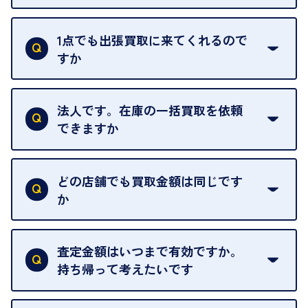
ご訪問可能時間は、10時から19時です。
ただし、お品物の種類や量によっては対応させてい
1点でも出張買取に来てくれるので
ただくことがあります。
すか
お気軽にお問合せください。
はい。1点でもお伺いします。
法人です。在庫の一括買取を依頼
できますか
はい。喜んで承ります。出張買取をご利用くださ
い。
どの店舗でも買取金額は同じです
ご指定の場所にお伺いします。
か
はい。全店舗一律です。
ただし、中古市場は日々変動するため、査定した日
査定金額はいつまで有効ですか。
によって査定額が変わることはございます。
持ち帰って考えたいです
査定額は当日限り有効です。