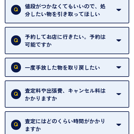
中古市場が日々変動するため、翌日には査定額が変
値段がつかなくてもいいので、処
わることがございます。
分したい物を引き取ってほしい
再販不可能な物は、場合によってはお断りすること
がございます。ご了承ください。
予約してお店に行きたい。予約は
可能ですか
申し訳ありませんが、現在はご来店の予約は承って
おりません。
一度手放した物を取り戻したい
ご予約がなくてもお待たせすることがないよう体制
当店は質店ではありませんので、買い取ったお品物
を整えておりますので、お好きな時にお越しくださ
は基本的に販売へと回されます。買い戻しはできま
査定料や出張費、キャンセル料は
い。
せんので、ご了承ください。
かかりますか
お急ぎの場合はスタッフに一言お声がけください。
例外として、出張買取の場合は成約後でもクーリン
可能な限り、迅速に対応させていただきます。
一切いただいておりません。査定金額にご納得いた
グオフが可能です。
だけない場合は、その場でお断りいただいても問題
査定にはどのくらい時間がかかり
契約破棄という形で、お品物をお戻しすることがで
ございません。お気軽にご相談ください。
ますか
きます。