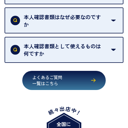
売却当日を含む8日間のうちに、お気軽にお申し出
お品物の内容や点数によって異なりますが、店頭買
ください。
取の場合は1点あたり数分程度が目安です。大量の
本人確認書類はなぜ必要なのです
出張買取のお品物は、8日間保管しております。
お品物の場合は、お時間をいただくことがございま
か
す。
買取店は古物営業法により、お客様のご本人確認を
行うことが義務付けられています。安心してお取引
本人確認書類として使えるものは
いただくためにも、ご協力をお願いいたします。
何ですか
・運転免許証
・健康保険証確認書
よくあるご質問
・マイナンバーカード
一覧はこちら
・在留カード
・身体障害手帳
・特別永住者証明書
・旧パスポート
※原則として「公的機関が発行し、氏名、住所、生