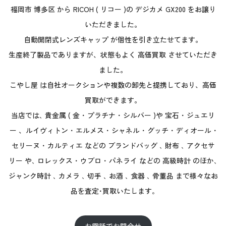
福岡市 博多区 から RICOH ( リコー )の デジカメ GX200 をお譲り
いただきました。
自動開閉式レンズキャップ が個性を引き立たせてます。
生産終了製品でありますが、状態もよく 高価買取 させていただき
ました。
こやし屋 は自社オークションや複数の卸先と提携しており、高価
買取ができます。
当店では､ 貴金属 ( 金 ･ プラチナ ･ シルバー )や 宝石 ･ ジュエリ
ー 、ルイヴィトン ･ エルメス ･ シャネル ･ グッチ ･ ディオール ･
セリーヌ ･ カルティエ などの ブランドバッグ ､ 財布 ､ アクセサ
リー や､ ロレックス ･ ウブロ ･ パネライ などの 高級時計 のほか､
ジャンク時計 ､ カメラ ､ 切手 ､ お酒 ､ 食器 ､ 骨董品 まで様々なお
品を査定･買取いたします｡