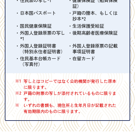
証）
日本国パスポート
戸籍の謄本、もしくは
抄本*2
国民健康保険証
生活保護受給証
外国人登録原票の写し
後期高齢者医療保険証
*1
外国人登録証明書
外国人登録原票の記載
（特別永住者証明書）
事項証明書
住民基本台帳カード
在留カード
（写真付）
※1
写しとはコピーではなく公的機関が発行した原本
に限ります。
※2
戸籍の附票の写しが添付されているものに限りま
す。
※
いずれの書類も、現住所と生年月日が記載された
有効期限内のものに限ります。