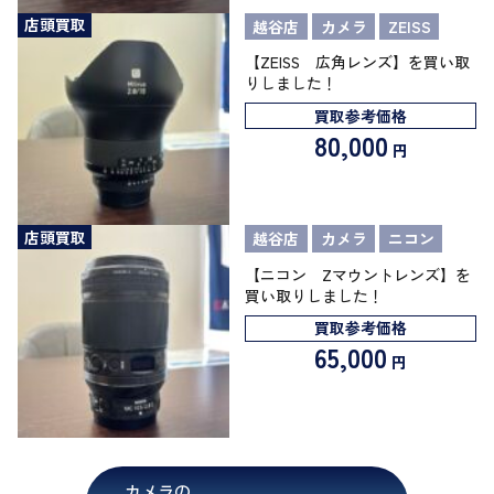
店頭買取
越谷店
カメラ
ZEISS
【ZEISS 広角レンズ】を買い取
りしました！
買取参考価格
80,000
円
店頭買取
越谷店
カメラ
ニコン
【ニコン Zマウントレンズ】を
買い取りしました！
買取参考価格
65,000
円
カメラの