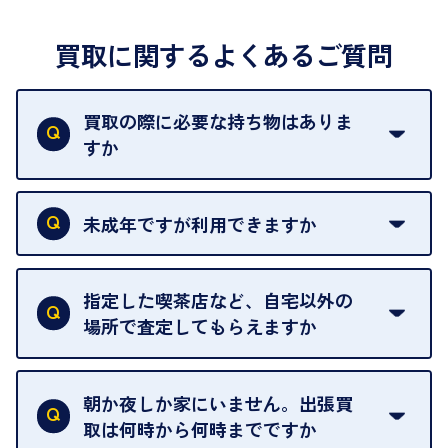
買取に関するよくあるご質問
買取の際に必要な持ち物はありま
すか
本人確認書類をご用意ください。ご利用になれる書
類は
こちら
をご確認ください。
未成年ですが利用できますか
18歳未満の方は、保護者の同意があってもご利用い
ただけません。
指定した喫茶店など、自宅以外の
場所で査定してもらえますか
ご自宅以外での査定はお引き受けできません。ご指
定のお店や、ほかのお客様への迷惑となることが考
朝か夜しか家にいません。出張買
えられるためです。
取は何時から何時までですか