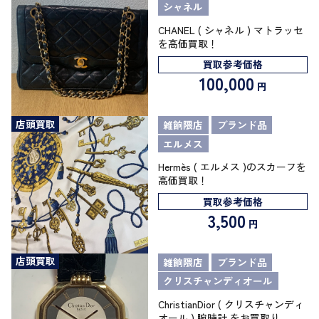
シャネル
CHANEL ( シャネル ) マトラッセ
を高価買取！
買取参考価格
100,000
円
店頭買取
雑餉隈店
ブランド品
エルメス
Hermès ( エルメス )のスカーフを
高価買取！
買取参考価格
3,500
円
店頭買取
雑餉隈店
ブランド品
クリスチャンディオール
ChristianDior ( クリスチャンディ
オール ) 腕時計 をお買取り