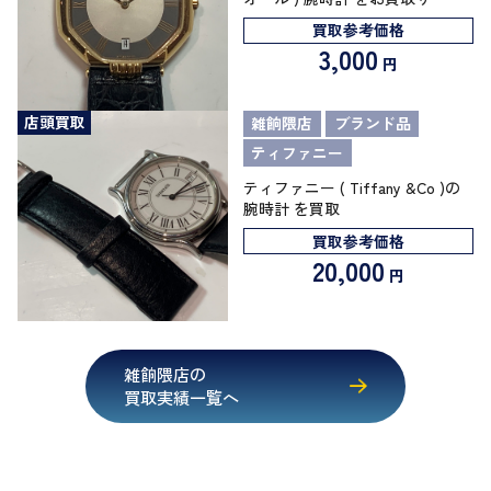
買取参考価格
3,000
円
店頭買取
雑餉隈店
ブランド品
ティファニー
ティファニー ( Tiffany &Co )の
腕時計 を買取
買取参考価格
20,000
円
雑餉隈店の
買取実績一覧へ