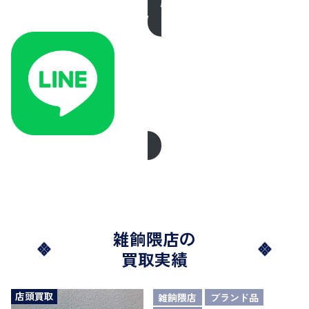
雑餉隈店の
買取実績
店頭買取
雑餉隈店
ブランド品