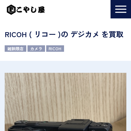
RICOH ( リコー )の デジカメ を買取
雑餉隈店
カメラ
RICOH