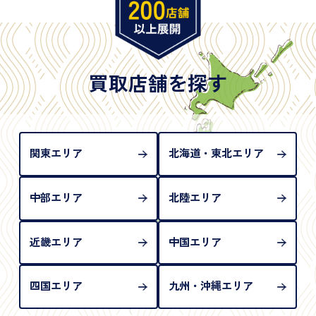
年月日が記載されているもの
※日本国政府発行のもの
※2020年2月4日以降に申請された新型パスポートに
は「所持人記入欄（住所記載欄）」が存在しないた
買取店舗を探す
め、単体では古物営業法上の本人確認書類として認
められない（住所確認ができないため）。補助書類
が必要となります
関東エリア
北海道・東北エリア
中部エリア
北陸エリア
近畿エリア
中国エリア
四国エリア
九州・沖縄エリア