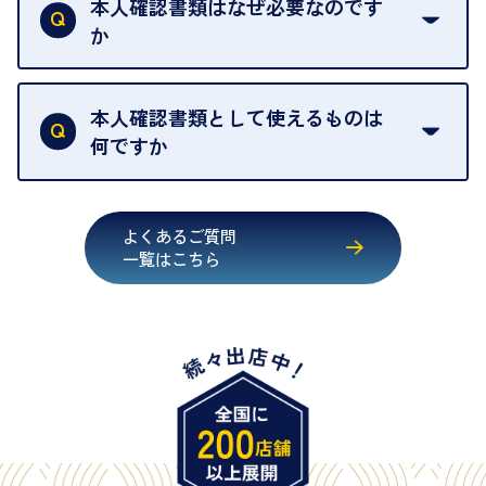
本人確認書類はなぜ必要なのです
出張買取のお品物は、8日間保管しております。
お品物の場合は、お時間をいただくことがございま
か
す。
買取店は古物営業法により、お客様のご本人確認を
行うことが義務付けられています。安心してお取引
本人確認書類として使えるものは
いただくためにも、ご協力をお願いいたします。
何ですか
・運転免許証
・健康保険証確認書
よくあるご質問
・マイナンバーカード
一覧はこちら
・在留カード
・身体障害手帳
・特別永住者証明書
・旧パスポート
※原則として「公的機関が発行し、氏名、住所、生
年月日が記載されているもの
※日本国政府発行のもの