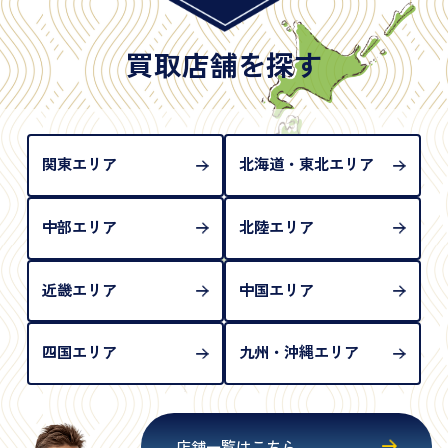
※2020年2月4日以降に申請された新型パスポートに
は「所持人記入欄（住所記載欄）」が存在しないた
買取店舗を探す
め、単体では古物営業法上の本人確認書類として認
められない（住所確認ができないため）。補助書類
が必要となります
関東エリア
北海道・東北エリア
中部エリア
北陸エリア
近畿エリア
中国エリア
四国エリア
九州・沖縄エリア
店舗一覧はこちら