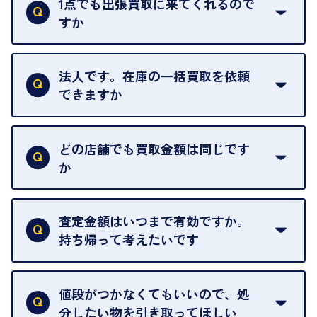
1点でも出張買取に来てくれるので
ただくことがあります。
すか
お気軽にお問合せください。
はい。1点でもお伺いします。
法人です。在庫の一括買取を依頼
できますか
はい。喜んで承ります。出張買取をご利用くださ
い。
どの店舗でも買取金額は同じです
ご指定の場所にお伺いします。
か
はい。全店舗一律です。
ただし、中古市場は日々変動するため、査定した日
査定金額はいつまで有効ですか。
によって査定額が変わることはございます。
持ち帰って考えたいです
査定額は当日限り有効です。
中古市場が日々変動するため、翌日には査定額が変
値段がつかなくてもいいので、処
わることがございます。
分したい物を引き取ってほしい