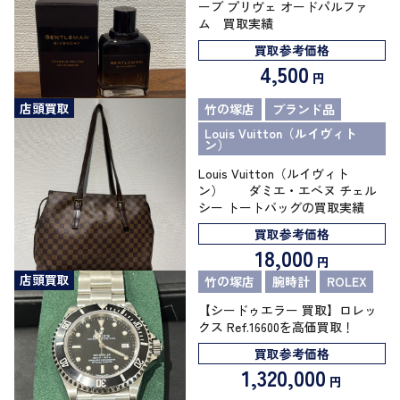
ーブ プリヴェ オードパルファ
ム 買取実績
買取参考価格
4,500
円
店頭買取
竹の塚店
ブランド品
Louis Vuitton（ルイヴィト
ン）
Louis Vuitton（ルイヴィト
ン） ダミエ・エベヌ チェル
シー トートバッグの買取実績
買取参考価格
18,000
円
店頭買取
竹の塚店
腕時計
ROLEX
【シードゥエラー 買取】ロレッ
クス Ref.16600を高価買取！
買取参考価格
1,320,000
円