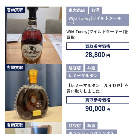
店頭買取
東大泉店
お酒
Wild Turkey(ワイルドターキ
ー)
Wild Turkey(ワイルドターキー)を
買取
買取参考価格
28,800
円
店頭買取
越谷店
お酒
レミーマルタン
【レミーマルタン ルイ13世】を
買い取りしました！
買取参考価格
90,000
円
店頭買取
越谷店
お酒
ボランジェラグランダネ