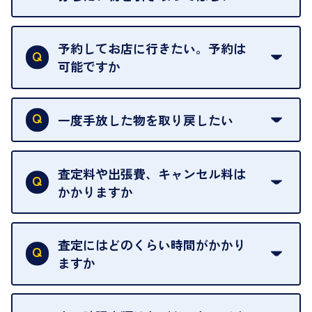
再販不可能な物は、場合によってはお断りすること
がございます。ご了承ください。
予約してお店に行きたい。予約は
可能ですか
申し訳ありませんが、現在はご来店の予約は承って
おりません。
一度手放した物を取り戻したい
ご予約がなくてもお待たせすることがないよう体制
当店は質店ではありませんので、買い取ったお品物
を整えておりますので、お好きな時にお越しくださ
は基本的に販売へと回されます。買い戻しはできま
査定料や出張費、キャンセル料は
い。
せんので、ご了承ください。
かかりますか
お急ぎの場合はスタッフに一言お声がけください。
例外として、出張買取の場合は成約後でもクーリン
可能な限り、迅速に対応させていただきます。
一切いただいておりません。査定金額にご納得いた
グオフが可能です。
だけない場合は、その場でお断りいただいても問題
査定にはどのくらい時間がかかり
契約破棄という形で、お品物をお戻しすることがで
ございません。お気軽にご相談ください。
ますか
きます。
売却当日を含む8日間のうちに、お気軽にお申し出
お品物の内容や点数によって異なりますが、店頭買
ください。
取の場合は1点あたり数分程度が目安です。大量の