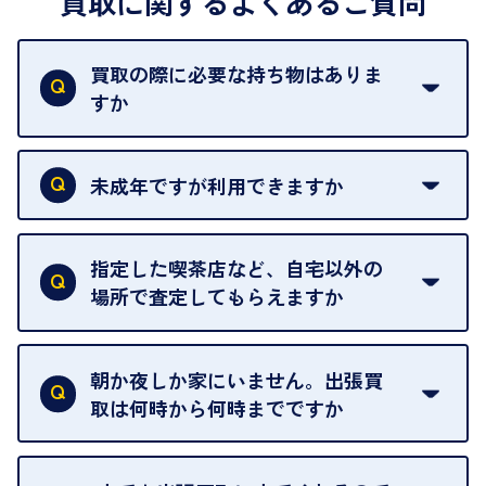
買取に関するよくあるご質問
買取の際に必要な持ち物はありま
すか
本人確認書類をご用意ください。ご利用になれる書
類は
こちら
をご確認ください。
未成年ですが利用できますか
18歳未満の方は、保護者の同意があってもご利用い
ただけません。
指定した喫茶店など、自宅以外の
場所で査定してもらえますか
ご自宅以外での査定はお引き受けできません。ご指
定のお店や、ほかのお客様への迷惑となることが考
朝か夜しか家にいません。出張買
えられるためです。
取は何時から何時までですか
ご訪問可能時間は、10時から19時です。
ただし、お品物の種類や量によっては対応させてい